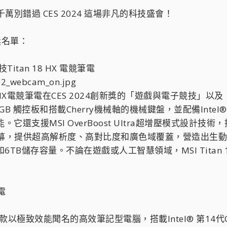
萬別錯過 CES 2024 這場非凡的科技盛會！
獎名單：
Titan 18 HX 電競筆電
18 HX電競筆電在CES 2024創新獎的「遊戲與電子競
GB 觸控板和搭載Cherry機械軸的機械鍵盤，並配備Intel® 第14
還支援MSI OverBoost Ultra超增壓模式設計技術，
i LED螢幕，提供超高解析度、高對比度和廣色域覆蓋，營造出
6TB儲存容量。不論在遊戲或人工智慧領域，MSI Titan
電
是一款以極致效能聞名的高效筆記型電腦，搭載Intel® 第14代Core™