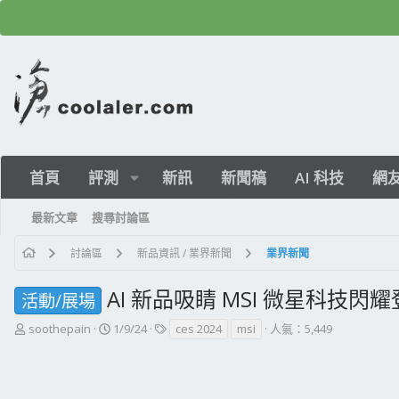
首頁
評測
新訊
新聞稿
AI 科技
網
最新文章
搜尋討論區
討論區
新品資訊 / 業界新聞
業界新聞
AI 新品吸睛 MSI 微星科技閃耀登
活動/展場
主
開
標
soothepain
1/9/24
ces 2024
msi
人氣：5,449
題
始
籤
發
日
起
期
人