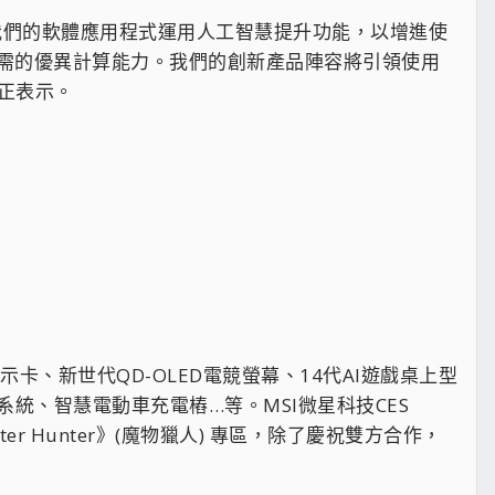
。我們的軟體應用程式運用人工智慧提升功能，以增進使
需的優異計算能力。我們的創新產品陣容將引領使用
正表示。
0 顯示卡、新世代QD-OLED電競螢幕、14代AI遊戲桌上型
狀路由系統、智慧電動車充電樁…等。MSI微星科技CES
er Hunter》(魔物獵人) 專區，除了慶祝雙方合作，