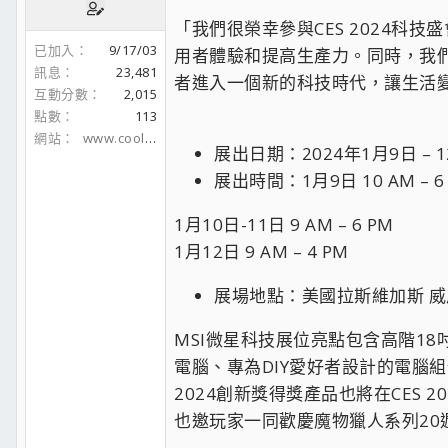
「我們很榮幸參與CES 2024
已加入
9/17/03
用者體驗和提高生產力。同時，我
訊息
23,481
者進入一個新的科技時代，讓生活變
互動分數
2,015
點數
113
網站
www.coolaler.com
展出日期：2024年1月9日 – 1
展出時間：1月9日 10 AM – 6
1月10日-11日 9 AM – 6 PM
1月12日 9 AM – 4 PM
展場地點：美國拉斯維加斯 威尼斯人
MSI微星科技展位亮點包含高階18吋筆電
電腦、專為DIY愛好者設計的電腦組件、
2024創新獎得獎產品也將在CES 2
也邀玩家一同歡慶魔物獵人系列20