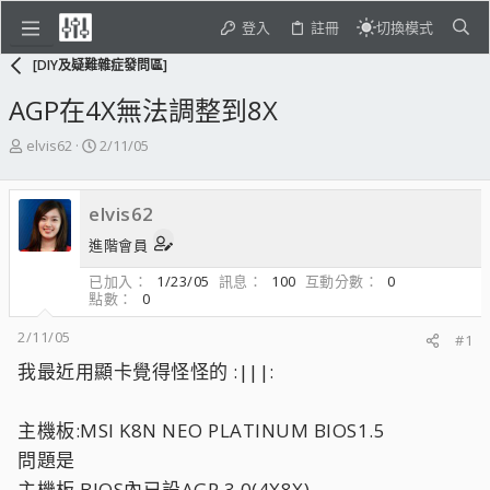
登入
註冊
切換模式
[DIY及疑難雜症發問區]
AGP在4X無法調整到8X
主
開
elvis62
2/11/05
題
始
發
日
起
期
elvis62
人
進階會員
已加入
1/23/05
訊息
100
互動分數
0
點數
0
2/11/05
#1
我最近用顯卡覺得怪怪的 :|||:
主機板:MSI K8N NEO PLATINUM BIOS1.5
問題是
主機板 BIOS內已設AGP 3.0(4X8X)