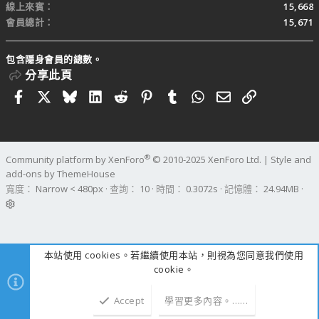
線上來賓
15,668
會員總計
15,671
包含隱身會員的總數。
分享此頁
Facebook
X
Bluesky
LinkedIn
Reddit
Pinterest
Tumblr
WhatsApp
電子郵件
連結
®
Community platform by XenForo
© 2010-2025 XenForo Ltd.
|
Style and
add-ons by ThemeHouse
寬度
查詢
10
時間
0.3072s
記憶體
24.94MB
本站使用 cookies。若繼續使用本站，則視為您同意我們使用
cookie。
Accept
學習更多內容。……
上方
下方