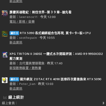
新品資訊
霹靂英雄戰紀：刜伐世界─第３９章─搶先看
最新：lawrence11
今天 12:00
電玩 / 影視 / 音樂
RTX 5090 各式綑綁組合包再現, 買卡+卡+板+CPU
顯示卡
最新：soothepain
今天 10:55
新品資訊
XPG TRITON II 360SE 一體式水冷開箱評測：AMD R9 9950X3D2
壓力實測
最新：古代靈異雙頭戰象
昨天 17:40
新型散熱裝置 / 散熱膏
國外網友 ZOTAC RTX 4090 送修四次最後換來 RTX 5090
顯示卡
最新：Peter_Jian
昨天 13:03
新品資訊
線上統計
線上會員
3