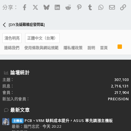
Facebook
X
Bluesky
LinkedIn
Reddit
Pinterest
Tumblr
WhatsApp
電子郵
連
分享：
[DIY及疑難雜症發問區]
淺色明亮
正體中文（台灣）
R
連絡我們
使用條款與網站規範
隱私權政策
說明
首頁
S
S
論壇統計
主題
307,103
訊息
2,716,131
會員
217,904
新加入的會員
PRECISION
最新文章
PCB、VRM 缺料成本提升，ASUS 率先調漲主機板
主機板
最新：龍門忠武
今天 20:22