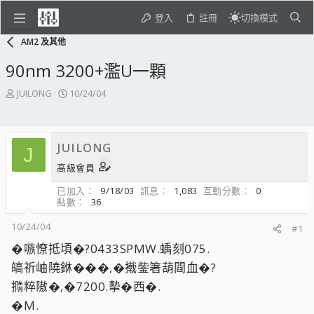
登入
註冊
切換模式
AM2 及其他
90nm 3200+濫U一顆
主
開
JUILONG
10/24/04
題
始
發
日
起
期
JUILONG
人
J
高級會員
已加入
9/18/03
訊息
1,083
互動分數
0
點數
36
10/24/04
#1
�嗾憭抵頃�?0433SPMW.蝺刻075.
皜祈岫隢銝���,�撠鈭箸葫閰血�?
撱粹隞�,�7200.摰�西�.
�M.