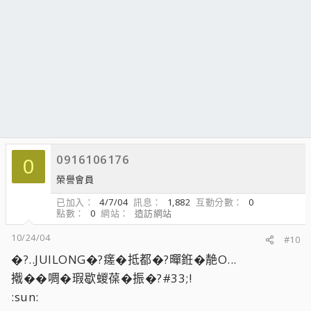
0916106176
0
榮譽會員
已加入
4/7/04
訊息
1,882
互動分數
0
點數
0
網站
造訪網站
10/24/04
#10
�?..JUILONG�?瘥�抵都�?暺銋�靘O...
撠��啁�瑕歇蝬葆�振�?#33;!
:sun: