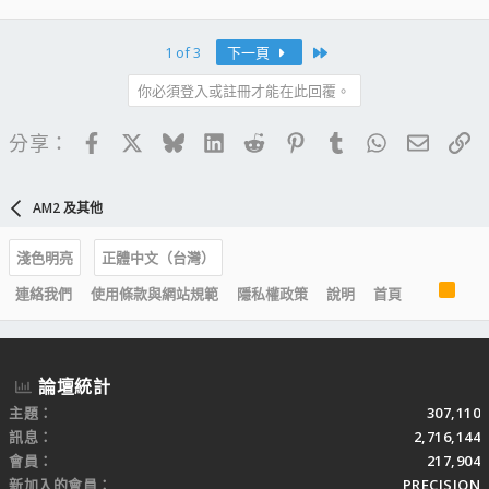
Last
1 of 3
下一頁
你必須登入或註冊才能在此回覆。
Facebook
X
Bluesky
LinkedIn
Reddit
Pinterest
Tumblr
WhatsApp
電子郵
連
分享：
AM2 及其他
淺色明亮
正體中文（台灣）
R
連絡我們
使用條款與網站規範
隱私權政策
說明
首頁
S
S
論壇統計
主題
307,110
訊息
2,716,144
會員
217,904
新加入的會員
PRECISION