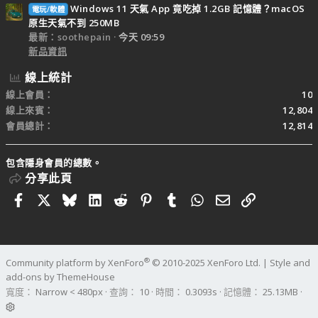
Windows 11 天氣 App 竟吃掉 1.2GB 記憶體？macOS
電玩/軟體
原生天氣不到 250MB
最新：soothepain
今天 09:59
新品資訊
線上統計
線上會員
10
線上來賓
12,804
會員總計
12,814
包含隱身會員的總數。
分享此頁
Facebook
X
Bluesky
LinkedIn
Reddit
Pinterest
Tumblr
WhatsApp
電子郵件
連結
®
Community platform by XenForo
© 2010-2025 XenForo Ltd.
|
Style and
add-ons by ThemeHouse
寬度
查詢
10
時間
0.3093s
記憶體
25.13MB