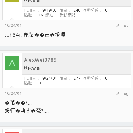
進階會員
已加入
9/19/03
訊息
240
互動分數
0
點數
16
網站
造訪網站
10/24/04
#7
:ph34r: 靘鈭��芒�撘暉
AlexWei3785
A
進階會員
已加入
9/21/04
訊息
277
互動分數
0
點數
0
10/24/04
#8
�芾��?...
蝯行�嗅鈭�甇?....