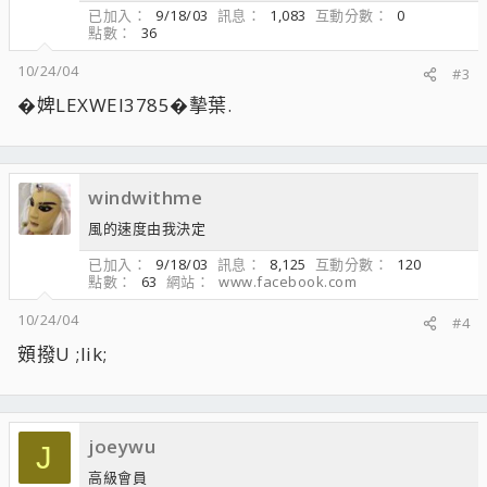
已加入
9/18/03
訊息
1,083
互動分數
0
點數
36
10/24/04
#3
�婢LEXWEI3785�摰葉.
windwithme
風的速度由我決定
已加入
9/18/03
訊息
8,125
互動分數
120
點數
63
網站
www.facebook.com
10/24/04
#4
頞撥U ;lik;
joeywu
J
高級會員