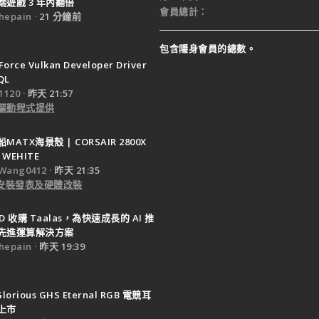
遊戲 3 年內翻倍
會員總計
epain
21 分鐘前
包含隱身會員的總數。
Force Vulkan Developer Driver
QL
120
昨天 21:57
驅動程式提供
ATX海景殼 | CORSAIR 2800X
 WEHITE
Wang0412
昨天 21:35
e 安裝發表及硬體改裝
D 收購 Taalas，為快速成長的 AI 推
先進運算解決方案
epain
昨天 19:39
Glorious GHS Eternal RGB 電競耳
上市