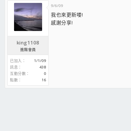
9/6/09
我也來更新喽!
感謝分享!
king1108
進階會員
已加入
1/1/09
訊息
438
互動分數
0
點數
16