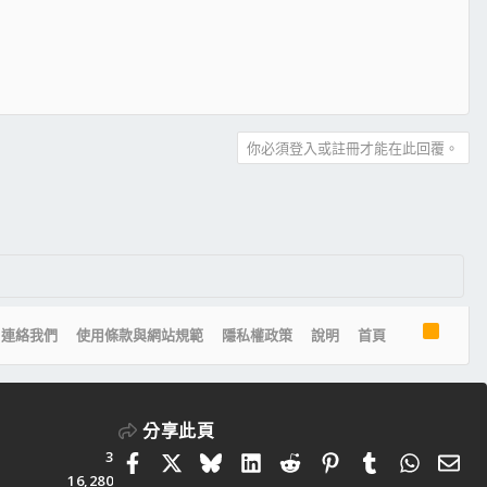
你必須登入或註冊才能在此回覆。
R
連絡我們
使用條款與網站規範
隱私權政策
說明
首頁
S
S
分享此頁
3
Facebook
X
Bluesky
LinkedIn
Reddit
Pinterest
Tumblr
Whats
電
16,280