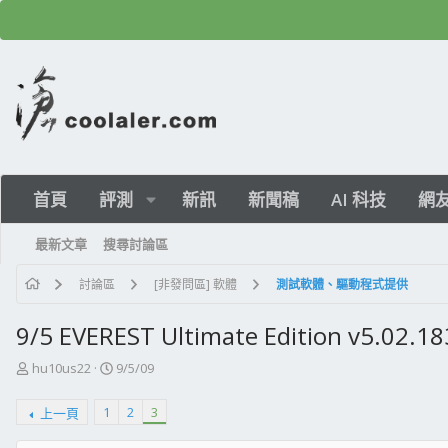
首頁
評測
新訊
新聞稿
AI 科技
網
最新文章
搜尋討論區
討論區
[非發問區] 軟體
測試軟體、驅動程式提供
9/5 EVEREST Ultimate Edition v5.02
主
開
hu10us22
9/5/09
題
始
發
日
1
2
3
上一頁
起
期
人