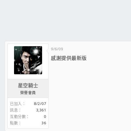
9/6/09
感謝提供最新版
星空騎士
榮譽會員
已加入
8/2/07
訊息
3,361
互動分數
0
點數
36