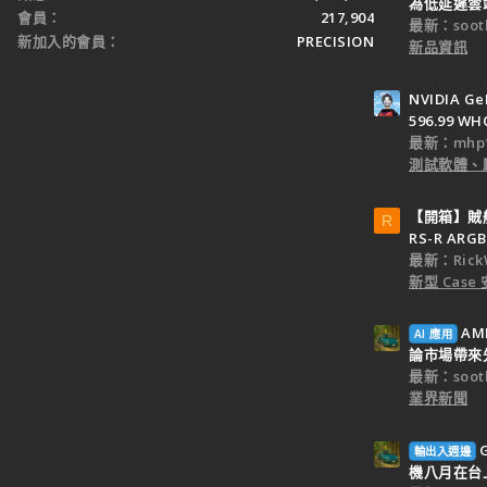
為低延遲雲端
會員
217,904
最新：sooth
新加入的會員
PRECISION
新品資訊
NVIDIA Ge
596.99 WH
最新：mhp1
測試軟體、
【開箱】賊船M
R
RS-R ARGB
最新：Rick
新型 Cas
AM
AI 應用
論市場帶來
最新：sooth
業界新聞
輸出入週邊
機八月在台