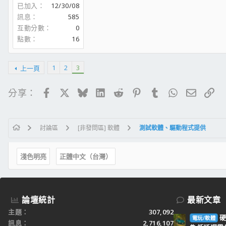
已加入
12/30/08
訊息
585
互動分數
0
點數
16
1
2
3
上一頁
Facebook
X
Bluesky
LinkedIn
Reddit
Pinterest
Tumblr
WhatsApp
電子郵
連
分享：
討論區
[非發問區] 軟體
測試軟體、驅動程式提供
淺色明亮
正體中文（台灣）
論壇統計
最新文章
主題
307,092
硬
電玩/軟體
訊息
2,716,107