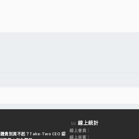
件
結
線上統計
線上會員
體貴到買不起？Take-Two CEO 認
線上來賓