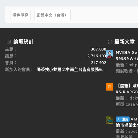
淺色明亮
正體中文（台灣）
論壇統計
最新文章
主題
307,088
NVIDIA Ge
訊息
2,716,103
596.99 WH
會員
217,902
最新：mhp1
新加入的會員
喝茶找小錦鯉北中南全台皆有服務Gleezy：tw3
測試軟體、
【開箱】賊船M
R
RS-R ARGB
最新：Rick
新型 Cas
AM
AI 應用
論市場帶來
最新：sooth
業界新聞