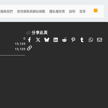
R
連絡我們
使用條款與網站規範
隱私權政策
說明
首頁
S
S
分享此頁
0
Facebook
X
Bluesky
LinkedIn
Reddit
Pinterest
Tumblr
Whats
電
15,139
連結
15,139