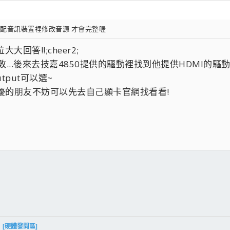
搭配音訊裝置裡修改音源 才會完整喔
回答!!;cheer2;
敗...後來去技嘉4850提供的驅動裡找到他提供HDMI的驅
tput可以選~
困擾的朋友不妨可以先去自己顯卡官網找看看!
件
結
[硬體發問區]