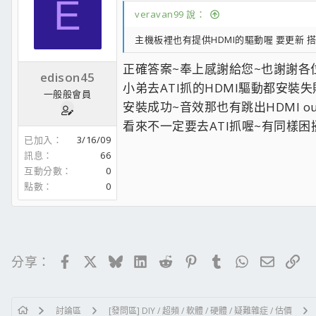
E
veravan99 說：
主機板裡也有提供HDMI的驅動喔 要更新 
正確答案~奉上感謝給您~也謝謝各位大大
edison45
小弟去ATI抓的HDMI驅動都安裝失
一般般會員
安裝成功~音效那也有跳出HDMI ou
看來不一定要去ATI抓喔~有同樣
已加入
3/16/09
訊息
66
互動分數
0
點數
0
Facebook
X
Bluesky
LinkedIn
Reddit
Pinterest
Tumblr
WhatsApp
電子郵
連
分享：
討論區
[發問區] DIY / 超頻 / 軟體 / 硬體 / 疑難雜症 / 估價