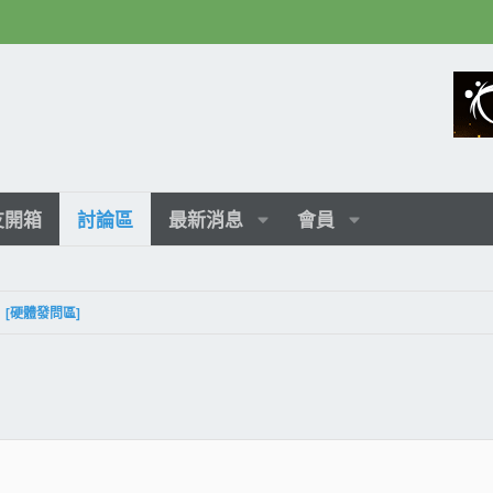
友開箱
討論區
最新消息
會員
[硬體發問區]