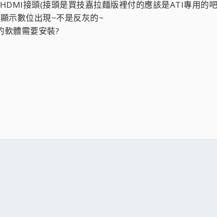
HDMI接頭(接頭是買技嘉拉麵版裡付的應該是ATI專用的吧)接
1有顯示數位出現~不是反灰的~
的軟體需要安裝?