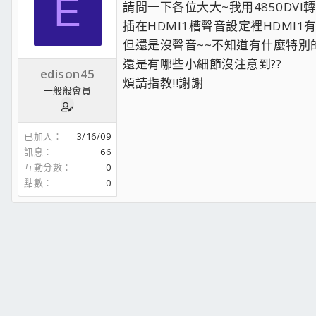
E
請問一下各位大大~我用4850DVI轉
插在HDMI1槽聲音設定裡HDMI
但還是沒聲音~~不知道有什麼特別
還是有哪些小細節沒注意到??
edison45
煩請指教!!謝謝
一般般會員
已加入
3/16/09
訊息
66
互動分數
0
點數
0