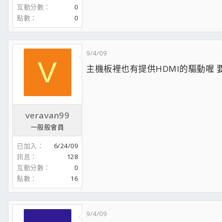
互動分數
0
點數
0
9/4/09
V
主機板裡也有提供HDMI的驅動喔 
veravan99
一般般會員
已加入
6/24/09
訊息
128
互動分數
0
點數
16
9/4/09