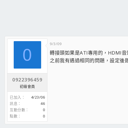
9/3/09
0
轉接頭如果是ATI專用的，HDMI
之前我有遇過相同的問題，設定後
0922396459
初級會員
已加入
4/23/06
訊息
46
互動分數
0
點數
0