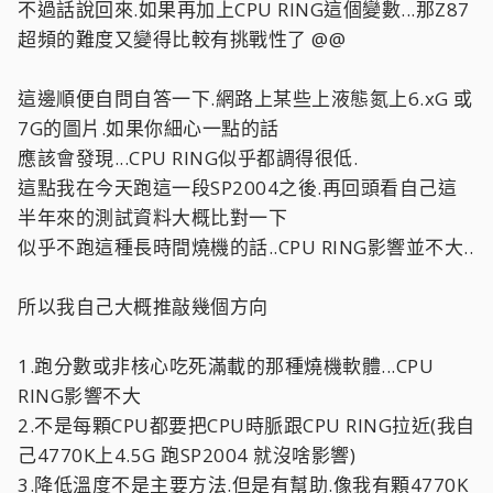
不過話說回來.如果再加上CPU RING這個變數...那Z87
超頻的難度又變得比較有挑戰性了 @@
這邊順便自問自答一下.網路上某些上液態氮上6.xG 或
7G的圖片.如果你細心一點的話
應該會發現...CPU RING似乎都調得很低.
這點我在今天跑這一段SP2004之後.再回頭看自己這
半年來的測試資料大概比對一下
似乎不跑這種長時間燒機的話..CPU RING影響並不大..
所以我自己大概推敲幾個方向
1.跑分數或非核心吃死滿載的那種燒機軟體...CPU
RING影響不大
2.不是每顆CPU都要把CPU時脈跟CPU RING拉近(我自
己4770K上4.5G 跑SP2004 就沒啥影響)
3.降低溫度不是主要方法.但是有幫助.像我有顆4770K