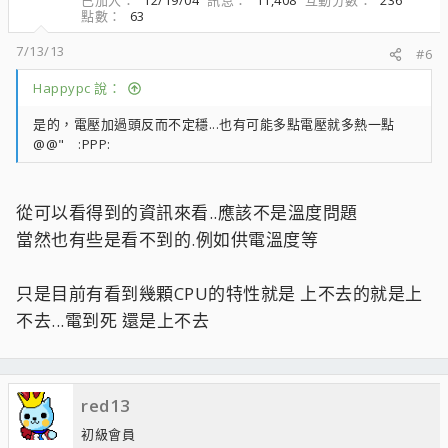
已加入
12/19/04
訊息
11,408
互動分數
236
點數
63
7/13/13
#6
Happypc 說：
是的，電壓加過頭反而不定穩...也有可能多點電壓就多熱一點
@@" :PPP:
從可以看得到的資訊來看..應該不是溫度問題
當然也有些是看不到的.例如供電溫度等
只是目前有看到幾顆CPU的特性就是 上不去的就是上
不去...電到死 還是上不去
red13
初級會員