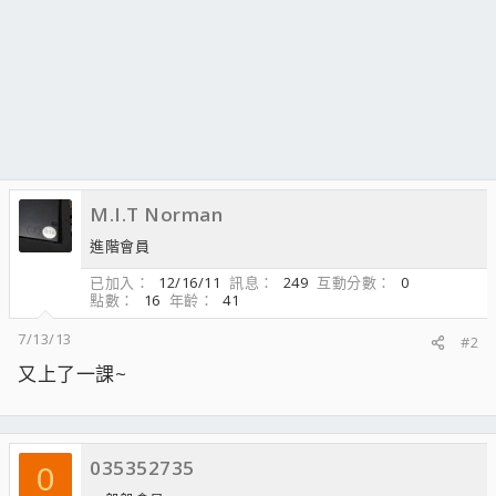
M.I.T Norman
進階會員
已加入
12/16/11
訊息
249
互動分數
0
點數
16
年齡
41
7/13/13
#2
又上了一課~
035352735
0