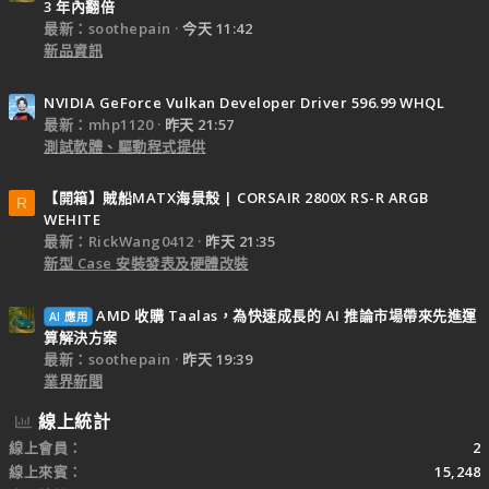
3 年內翻倍
最新：soothepain
今天 11:42
新品資訊
NVIDIA GeForce Vulkan Developer Driver 596.99 WHQL
最新：mhp1120
昨天 21:57
測試軟體、驅動程式提供
【開箱】賊船MATX海景殼 | CORSAIR 2800X RS-R ARGB
R
WEHITE
最新：RickWang0412
昨天 21:35
新型 Case 安裝發表及硬體改裝
AMD 收購 Taalas，為快速成長的 AI 推論市場帶來先進運
AI 應用
算解決方案
最新：soothepain
昨天 19:39
業界新聞
線上統計
線上會員
2
線上來賓
15,248