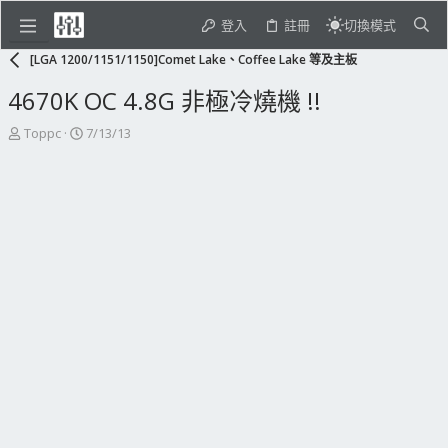
登入
註冊
切換模式
[LGA 1200/1151/1150]Comet Lake、Coffee Lake 等及主板
4670K OC 4.8G 非極冷燒機 !!
主
開
Toppc
7/13/13
題
始
發
日
起
期
人