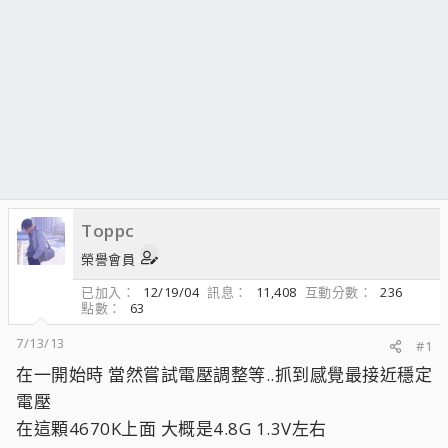
Toppc
榮譽會員
已加入
12/19/04
訊息
11,408
互動分數
236
點數
63
7/13/13
#1
在一開始時 當然嘗試電壓調整等..抓到感覺最接近穩定
電壓
在這顆4670K上面 大概是4.8G 1.3V左右