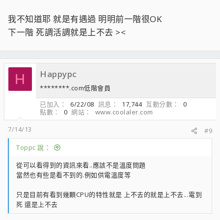
我不知道耶 就是有遇過 明明前一階很OK
下一階 死調活調就是上不去 ><
Happypc
H
********.com低階會員
已加入
6/22/08
訊息
17,744
互動分數
0
點數
0
網站
www.coolaler.com
7/14/13
#9
Toppc 說：
從可以看得到的資訊來看..應該不是溫度問題
當然也有些是看不到的.例如供電溫度等
只是目前有看到幾顆CPU的特性就是 上不去的就是上不去...電到
死 還是上不去