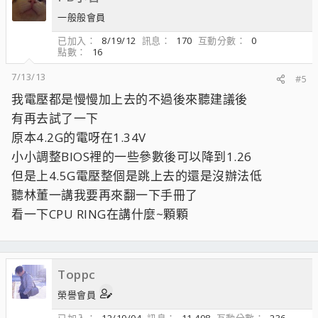
一般般會員
已加入
8/19/12
訊息
170
互動分數
0
點數
16
7/13/13
#5
我電壓都是慢慢加上去的不過後來聽建議後
有再去試了一下
原本4.2G的電呀在1.34V
小小調整BIOS裡的一些參數後可以降到1.26
但是上4.5G電壓整個是跳上去的還是沒辦法低
聽林董一講我要再來翻一下手冊了
看一下CPU RING在講什麼~顆顆
Toppc
榮譽會員