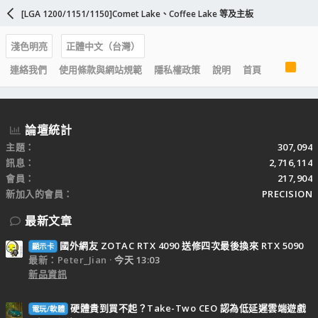
[LGA 1200/1151/1150]Comet Lake、Coffee Lake 等及主板
淺色明亮
正體中文（台灣）
R
連絡我們
使用條款與網站規範
隱私權政策
說明
首頁
S
S
論壇統計
主題
307,094
訊息
2,716,114
會員
217,904
新加入的會員
PRECISION
最新文章
國外網友 ZOTAC RTX 4090 送修四次最後換來 RTX 5090
顯示卡
最新：Peter_Jian
今天 13:03
新品資訊
硬體貴到買不起？Take-Two CEO 認為低延遲雲端遊戲
電玩/軟體