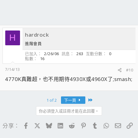
hardrock
H
進階會員
已加入
2/26/06
訊息
263
互動分數
0
點數
16
7/14/13
#10
4770K真難超，也不用期待4930X或4960X了;smash;
Last
1 of 2
下一頁
你必須登入或註冊才能在此回覆。
Facebook
X
Bluesky
LinkedIn
Reddit
Pinterest
Tumblr
WhatsApp
電子郵
連
分享：