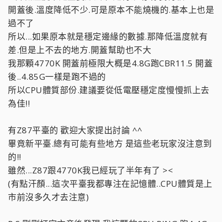
開蓋後.溫度降低不少.可是原本不能燒機的.基本上也是
過不了
所以...如果原本就是穩定邊緣的數據.那降低溫度就有
差.但是上不去的地方.開蓋幫助也不大
我那顆4770K 開蓋前極限大概是4.8G跑CBR11.5 開蓋
後..4.85G一樣是跑不過的
所以CPU體質部份.建議要從低電壓穩定度慢慢抓上去
為佳!!
有Z87平臺的 歡迎大家提出討論 ^^
畢竟新平臺.總有可能有些地方 是這些老玩家沒注意到
的!!
雖然...Z87跟4770K我已經玩了半年有了 ><
(有點汗顏...這次平臺我都專注在記憶體..CPU體質是上
市前沒多久才去注意)