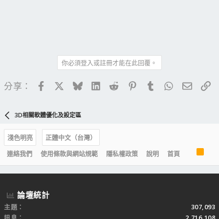
你必須登入或註冊才能在此回覆。
Facebook
X
Bluesky
LinkedIn
Reddit
Pinterest
Tumblr
WhatsApp
電子郵
連
分享：
3D相關軟體優化及設定區
淺色明亮
正體中文（台灣）
R
連絡我們
使用條款與網站規範
隱私權政策
說明
首頁
S
S
論壇統計
主題
307,093
訊息
2,716,108