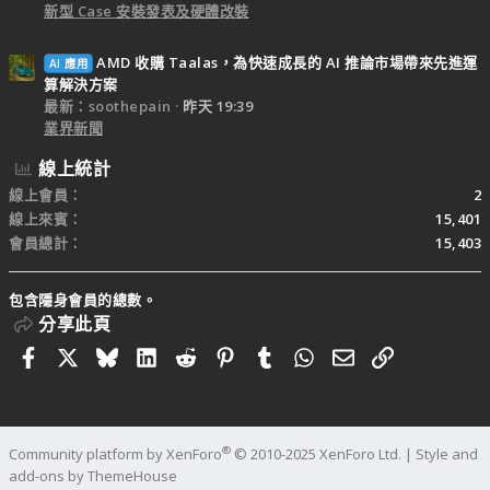
新型 Case 安裝發表及硬體改裝
AMD 收購 Taalas，為快速成長的 AI 推論市場帶來先進運
AI 應用
算解決方案
最新：soothepain
昨天 19:39
業界新聞
線上統計
線上會員
2
線上來賓
15,401
會員總計
15,403
包含隱身會員的總數。
分享此頁
Facebook
X
Bluesky
LinkedIn
Reddit
Pinterest
Tumblr
WhatsApp
電子郵件
連結
®
Community platform by XenForo
© 2010-2025 XenForo Ltd.
|
Style and
add-ons by ThemeHouse