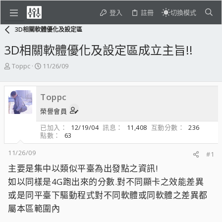
登入
註冊
切換模式
3D相關軟體優化及設定區
3D相關軟體優化及設定區成立主旨!!
主
開
Toppc
11/26/09
題
始
發
日
起
期
Toppc
人
榮譽會員
已加入
12/19/04
訊息
11,408
互動分數
236
點數
63
11/26/09
#1
主要是集中以類似平臺為出發點之資訊!
如以同樣是4G跑出來的分數.對不同顯卡之效能差異
或是同平臺下驅動程式對不同軟體或同軟體之差異都
屬本區範圍內