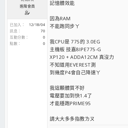
記憶體效能
進階會員
因為RAM
已加入
12/18/04
不能跑同步ㄚ
訊息
70
互動分數
0
我CPU是 775的 3.0EG
點數
0
主機板 技嘉8IPE775-G
XP120 + ADDA12CM 真沒力
不知道用EVEREST測
到幾度P4會自己降速ㄚ
我這顆體質不好
電壓要加到快1.4了
才能穩跑PRIME95
請大大多多指教ㄌㄡ