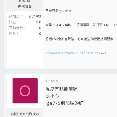
kisha
鍵盤滑鼠:羅技LX700
進階會員
不要只看cpu mark
已加入
9/21/03
訊息
310
光是５３４２mb/S 這個電腦 就打死SEMPRON2
互動分數
0
點數
0
想看cpu會不會降速 可以用這個軟體持續觀察
http://kisha.myweb.hinet.net/clock.exe
1/16/05
O
溫度有點離譜喔
要小心...
lga775別加壓的好
old_dorifuto