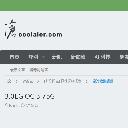
首頁
評測
新訊
新聞稿
AI 科技
網
最新文章
搜尋討論區
討論區
[非發問區] 極速超頻探索
空冷散熱超頻
3.0EG OC 3.75G
主
開
lclark
1/16/05
題
始
發
日
起
期
人