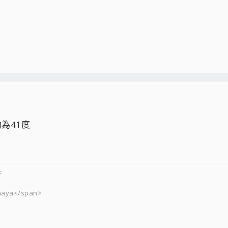
約為41度
=
naya</span>