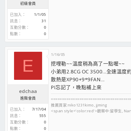
初級會員
已加入
1/1/05
訊息
31
互動分數
0
點數
0
1/16/05
E
挖哩勒~~溫度稍為高了一點喔~~
小弟用2.8CG OC 3500...全速溫度
散熱是XP90+9*9FAN...
PI忘記了，晚點補上來
edchaa
進階會員
====================================
推薦買家:niko1231kimo, jjming
已加入
7/17/04
<span style='color:red'>觀察中:留學生, Na
訊息
555
互動分數
0
點數
0