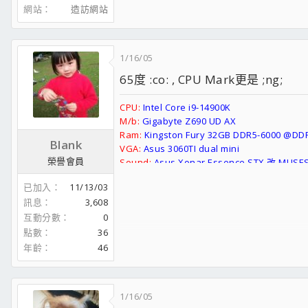
網站
造訪網站
1/16/05
65度 :co: , CPU Mark更是 ;ng;
CPU:
Intel Core i9-14900K
M/b:
Gigabyte Z690 UD AX
Ram:
Kingston Fury 32GB DDR5-6000 @DDR
Blank
VGA:
Asus 3060TI dual mini
榮譽會員
Sound:
Asus Xonar Essence STX 改 MUSES
PSU:
Corsair Corsair 850x GOLD
已加入
11/13/03
HDD:
WD Black SN850X 1TB, Seagate Exos
訊息
3,608
Cooler:
Thermalright Frozen Vision 360 WH
互動分數
0
Case:
Phanteks Enthoo Pro Black Full To
Monitor:
Philip 328B6QJEB/75
點數
36
OS:
Windows10 Pro 64
年齡
46
E6750@4248Mhz全空冷3DMark01破80K
1/16/05
E8400+9800GTX全空冷3DMark06破20K