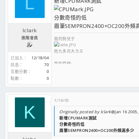
L
新增CPUMARK測試
分數奇怪的低
眉筆SEMPRON2400+OC200外
lclark
進階會員
我的狗兒子
他九多月大ㄌㄡ
已加入
12/18/04
我的愛機:
訊息
70
CPU:Intel P4 530 OC 216*15
互動分數
0
Cooler:XP120 + ADDA12CM
點數
0
MB:ASUS P5GD1 Pro
RAM:創見 DDR400 512*4 UCCC顆粒
顯卡:SPARKLE 6200靜音版
1/16/05
HDD:Seagate SATA 120G*1
K
Seagate SATA 200G*1
Originally posted by lclark
@Jan 16 2005,
WD PATA 160G*1
新增CPUMARK測試
DVD-ROM:Pioneer 122A
分數奇怪的低
燒錄機:Pioneer A07XL
眉筆SEMPRON2400+OC200外頻高多少
Lite-on 52246
轉速控制:CoolerMaster AG2