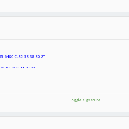
5-6400 CL32-38-38-80-2T
01 x2, MUSES02 x1
 12TB
ITE AIO, Thermalright LGA1700-BCF
wer Gaming Case With Tempered Glass Window
Toggle signature