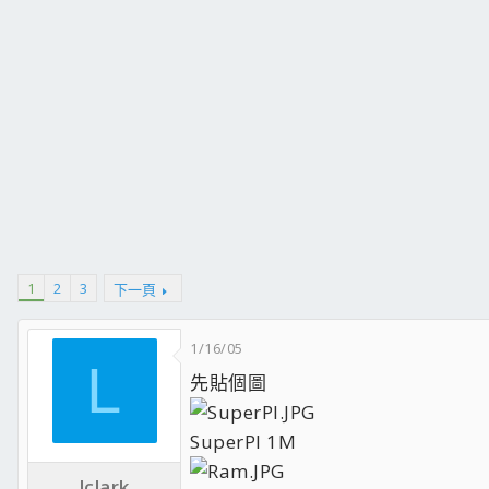
1
2
3
下一頁
1/16/05
L
先貼個圖
SuperPI 1M
lclark