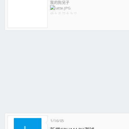
我的狗兒子
他九多月大ㄌㄡ
我的愛機:
CPU:Intel P4 530 OC 216*15
Cooler:XP120 + ADDA12CM
MB:ASUS P5GD1 Pro
RAM:創見 DDR400 512*4 UCCC顆粒
顯卡:SPARKLE 6200靜音版
HDD:Seagate SATA 120G*1
Seagate SATA 200G*1
WD PATA 160G*1
DVD-ROM:Pioneer 122A
燒錄機:Pioneer A07XL
Lite-on 52246
轉速控制:CoolerMaster AG2
鍵盤滑鼠:羅技LX700
1/16/05