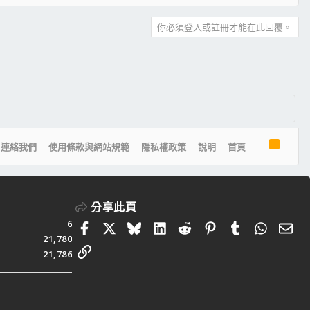
你必須登入或註冊才能在此回覆。
R
連絡我們
使用條款與網站規範
隱私權政策
說明
首頁
S
S
分享此頁
6
Facebook
X
Bluesky
LinkedIn
Reddit
Pinterest
Tumblr
Whats
電
21,780
連結
21,786