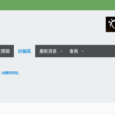
友開箱
討論區
最新消息
會員
[硬體發問區]