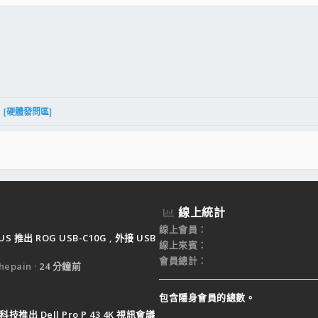
件
結
[硬體發問區]
線上統計
線上會員
US 推出 ROG USB-C10G , 外接 USB
線上來賓
會員總計
epain
24 分鐘前
包含隱身會員的總數。
技推出 Dell Pro P 43 4K 視訊會議