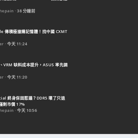
epain
38 分鐘前
ple 傳積極搶購記憶體！找中國 CXMT
er
今天 11:24
B、VRM 缺料成本提升，ASUS 率先調
er
今天 11:20
ucial 終身保固惹議？DDR5 壞了只退
剩市價 17%
epain
今天 10:56