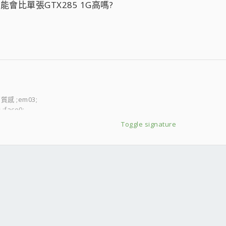
效能會比單張GTX285 1G高嗎?
質感 ;em03;
face0;
Toggle signature
:
g;
(:(
 16MB = 不錯:MMM:
 確定過保掛了;em44;