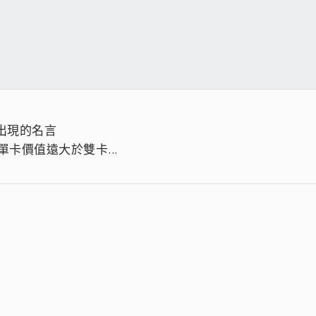
的東西
就出現的名言
卡價值遠大於雙卡...