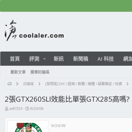
首頁
評測
新訊
新聞稿
AI 科技
網
最新文章
搜尋討論區
討論區
[發問區] DIY / 超頻 / 軟體 / 硬體 / 疑難雜症 / 估價
2張GTX260SLI效能比單張GTX285高嗎?
主
開
w87253
9/20/09
題
始
發
日
9/20/09
起
期
人