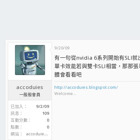
POWER - ASUS 450W冷光風扇 = 別人代工
機殼 - 立光 蝙蝠俠
DVD - 先鋒 DVR-A11FX = 高質感;nq;
9/20/09
有一句從nvidia 6系列開始有SLI
單卡效能若與雙卡SLI相當，那那張單
體會看看吧
accoduies
http://accoduies.blogspot.com/
Welcome...
一般般會員
已加入
9/2/09
訊息
109
互動分數
0
點數
0
網站
accoduies.blogspot.com