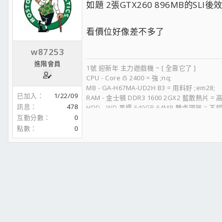
如題 2張GTX260 896MB的SLI後
看價位好像差不多了
w87253
進階會員
1號 迎新年 主力遊戲機 ~ [ 全靠它了 ]
CPU - Core i5 2400 = 強 ;nq;
MB - GA-H67MA-UD2H B3 = 用料好 ;em28;
已加入
1/22/09
RAM - 金士頓 DDR3 1600 2GX2 藍散熱片 = 高
訊息
478
HDD - WD 黑標 640GB 64MB 雙處理器 = 不錯 ;
互動分數
0
VGA - 技嘉 GTX460 OC版 1GB = 好虛 ;oq;
POWER 海韻 主動式 M12II 620W = 靜音:MMM
點數
0
機殼 - 視博通 天堂鳥 = 喜歡 ;em25;
DVD - 先鋒 DVR-S19 = 那面板質感 讓人失望 ;n
2號 動物機 ~ [ 去跑跑你還能做的事吧 ]
CPU - Pentium D 940 = 無能的65奈米東西
MB - GA-8I945GMH-RH
RAM- PNY DDR2 667 1GX2
HDD - Seagate 梭魚9代 320GB SATA2 7200
VGA - GIGABYTE 7600GS 256MB 靜音版=