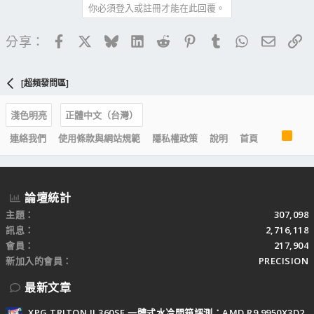
你必須登入或註冊才能在此回覆。
Facebook
X
Bluesky
LinkedIn
Reddit
Pinterest
Tumblr
WhatsApp
電子郵
連
分享：
[超頻發問區]
淺色明亮
正體中文（台灣）
R
連絡我們
使用條款與網站規範
隱私權政策
說明
首頁
S
S
論壇統計
主題
307,098
訊息
2,716,118
會員
217,904
新加入的會員
PRECISION
最新文章
XPG TRITON II 360SE 一體式水冷開箱評測：AMD R9 9950X3D2