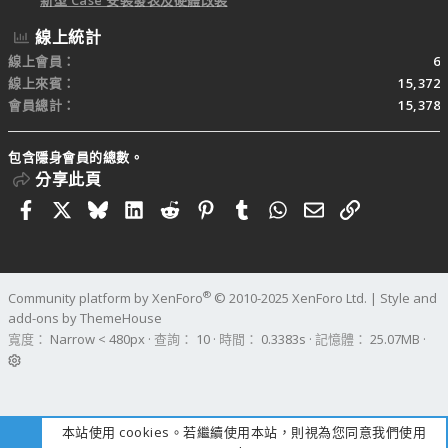
新型 Case 安裝發表及硬體改裝
線上統計
線上會員
6
線上來賓
15,372
會員總計
15,378
包含隱身會員的總數。
分享此頁
Facebook
X
Bluesky
LinkedIn
Reddit
Pinterest
Tumblr
WhatsApp
電子郵件
連結
®
Community platform by XenForo
© 2010-2025 XenForo Ltd.
|
Style and
add-ons by ThemeHouse
寬度
查詢
10
時間
0.3383s
記憶體
25.07MB
本站使用 cookies。若繼續使用本站，則視為您同意我們使用