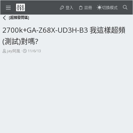
登入
註冊
切換模式
[超頻發問區]
2700k+GA-Z68X-UD3H-B3 我這樣超頻
(測試)對嗎?
主
開
jay阿風
11/6/13
題
始
發
日
起
期
人