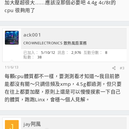
加大壓超很大........應該沒那個必要吧 4.4g 4c/8t的
cpu 很夠用了
ack001
CROWNELECTRONICS 散熱風扇業務
已加入
5/10/12
訊息
2,976
互動分數
8
點數
38
11/6/13
#3
每顆cpu體質都不一樣，要測測看才知道～我目前節
能都沒有關～只調倍頻及xmp，4.5g都過測，但只要
在往上都要加壓，原則上還是可以慢慢摸索一下自己
的體質，跑跑Linx，會穩～個人見解。
jay阿風
J