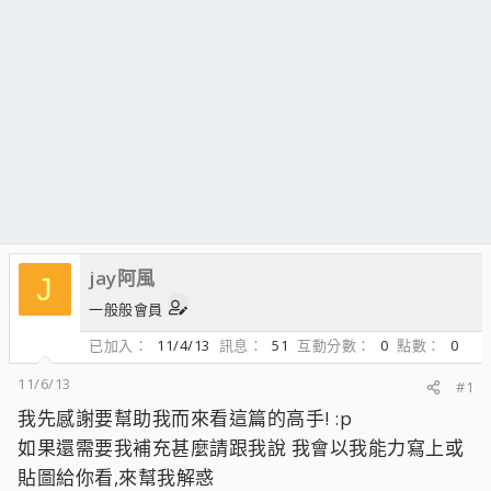
jay阿風
J
一般般會員
已加入
11/4/13
訊息
51
互動分數
0
點數
0
11/6/13
#1
我先感謝要幫助我而來看這篇的高手! :p
如果還需要我補充甚麼請跟我說 我會以我能力寫上或
貼圖給你看,來幫我解惑