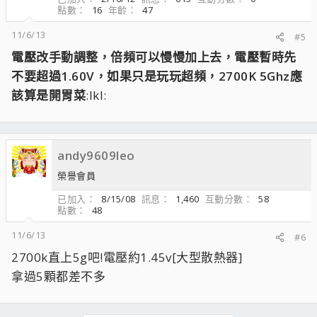
點數
16
年齡
47
11/6/13
#5
電壓改手動調整，倍頻可以慢慢加上去，電壓暫時先
不要超過1.60V，如果只是玩玩超頻，2700K 5Ghz應
該算是開胃菜
:lkl:
andy9609leo
榮譽會員
已加入
8/15/08
訊息
1,460
互動分數
58
點數
48
11/6/13
#6
2700k直上5g吧!電壓約1.45v[大型散熱器]
拿過5顆都差不多