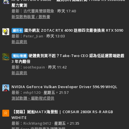
壓力實測
最新：古代靈異雙頭戰象
昨天 17:40
新型散熱裝置 / 散熱膏
國外網友 ZOTAC RTX 4090 送修四次最後換來 RTX 5090
顯示卡
最新：Peter_Jian
昨天 13:03
新品資訊
硬體貴到買不起？Take-Two CEO 認為低延遲雲端遊戲
電玩/軟體
3 年內翻倍
最新：soothepain
昨天 11:42
新品資訊
NVIDIA GeForce Vulkan Developer Driver 596.99 WHQL
最新：mhp1120
星期五，21:57
測試軟體、驅動程式提供
【開箱】賊船MATX海景殼 | CORSAIR 2800X RS-R ARGB
R
WEHITE
最新：RickWang0412
星期五，21:35