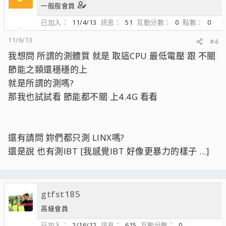
一般般會員
已加入
11/4/13
訊息
51
互動分數
0
點數
0
11/6/13
#4
我想問 所謂的測體質 就是 取這CPU 最低電壓 跟 不關
節能之類還穩穩的上
就是所謂的測嗎?
那我也試試看 節能都不關 上4.4G 看看
還有請問 妳們都只測 LINX嗎?
還是說 也有測IBT [我感覺IBT 好像更暴力的樣子 ...]
gtfst185
高級會員
已加入
2/16/12
訊息
615
互動分數
0