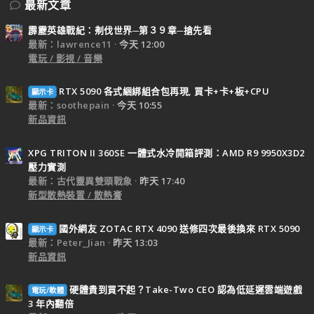
最新文章
霹靂英雄戰紀：刜伐世界─第３９章─搶先看
最新：lawrence11
今天 12:00
電玩 / 影視 / 音樂
RTX 5090 各式綑綁組合包再現, 買卡+卡+板+CPU
顯示卡
最新：soothepain
今天 10:55
新品資訊
XPG TRITON II 360SE 一體式水冷開箱評測：AMD R9 9950X3D2
壓力實測
最新：古代靈異雙頭戰象
昨天 17:40
新型散熱裝置 / 散熱膏
國外網友 ZOTAC RTX 4090 送修四次最後換來 RTX 5090
顯示卡
最新：Peter_Jian
昨天 13:03
新品資訊
硬體貴到買不起？Take-Two CEO 認為低延遲雲端遊戲
電玩/軟體
3 年內翻倍