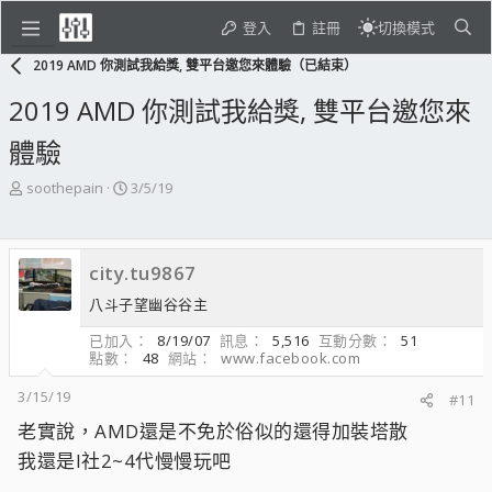
登入
註冊
切換模式
2019 AMD 你測試我給獎, 雙平台邀您來體驗（已結束）
2019 AMD 你測試我給獎, 雙平台邀您來
體驗
主
開
soothepain
3/5/19
題
始
發
日
起
期
city.tu9867
人
八斗子望幽谷谷主
已加入
8/19/07
訊息
5,516
互動分數
51
點數
48
網站
www.facebook.com
3/15/19
#11
老實說，AMD還是不免於俗似的還得加裝塔散
我還是I社2~4代慢慢玩吧