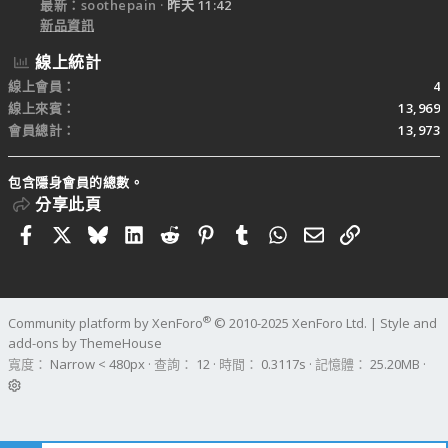
最新：soothepain
昨天 11:42
新品資訊
線上統計
線上會員
4
線上來賓
13,969
會員總計
13,973
包含隱身會員的總數。
分享此頁
Facebook
X
Bluesky
LinkedIn
Reddit
Pinterest
Tumblr
WhatsApp
電子郵件
連結
®
Community platform by XenForo
© 2010-2025 XenForo Ltd.
|
Style and
add-ons by ThemeHouse
寬度
查詢
12
時間
0.3117s
記憶體
25.20MB