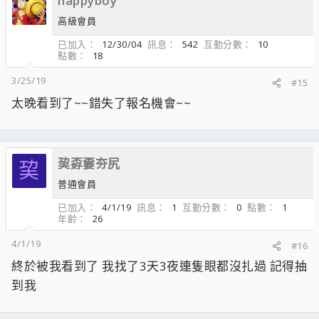
happyboy
高級會員
已加入
12/30/04
訊息
542
互動分數
10
點數
18
3/25/19
#15
太晚看到了~~錯失了報名機會~~
巭孬嫑夯尻
巭
普通會員
已加入
4/1/19
訊息
1
互動分數
0
點數
1
年齡
26
4/1/19
#16
終於被我看到了 我找了3天3夜連隻眼都沒扎過 記得抽
到我