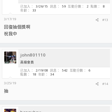
已加入
3/26/15
訊息
59
互動分數
2
點數
8
年齡
33
3/17/19
#13
回復抽個獎啊
祝我中
john801110
高級會員
已加入
2/19/08
訊息
542
互動分數
6
點數
18
年齡
34
3/25/19
#14
抽