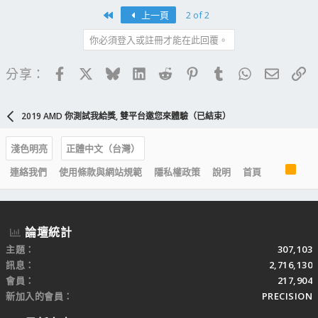
First
上一頁
2 of 2
你必須登入或註冊才能在此回覆。
Facebook
X
Bluesky
LinkedIn
Reddit
Pinterest
Tumblr
WhatsApp
電子郵
連
分享：
2019 AMD 你測試我給獎, 雙平台邀您來體驗（已結束）
淺色明亮
正體中文（台灣）
R
連絡我們
使用條款與網站規範
隱私權政策
說明
首頁
S
S
論壇統計
主題
307,103
訊息
2,716,130
會員
217,904
新加入的會員
PRECISION