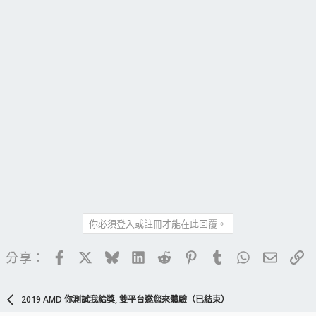
你必須登入或註冊才能在此回覆。
Facebook
X
Bluesky
LinkedIn
Reddit
Pinterest
Tumblr
WhatsApp
電子郵
連
分享：
2019 AMD 你測試我給獎, 雙平台邀您來體驗（已結束）