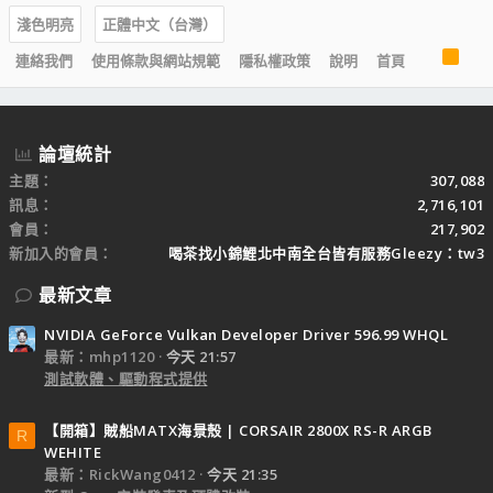
淺色明亮
正體中文（台灣）
R
連絡我們
使用條款與網站規範
隱私權政策
說明
首頁
S
S
論壇統計
主題
307,088
訊息
2,716,101
會員
217,902
新加入的會員
喝茶找小錦鯉北中南全台皆有服務Gleezy：tw3
最新文章
NVIDIA GeForce Vulkan Developer Driver 596.99 WHQL
最新：mhp1120
今天 21:57
測試軟體、驅動程式提供
【開箱】賊船MATX海景殼 | CORSAIR 2800X RS-R ARGB
R
WEHITE
最新：RickWang0412
今天 21:35