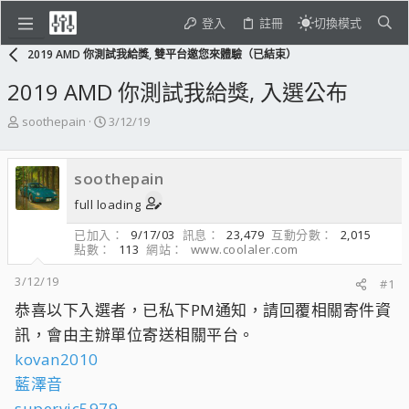
登入
註冊
切換模式
2019 AMD 你測試我給獎, 雙平台邀您來體驗（已結束）
2019 AMD 你測試我給獎, 入選公布
主
開
soothepain
3/12/19
題
始
發
日
起
期
soothepain
人
full loading
已加入
9/17/03
訊息
23,479
互動分數
2,015
點數
113
網站
www.coolaler.com
3/12/19
#1
恭喜以下入選者，已私下PM通知，請回覆相關寄件資
訊，會由主辦單位寄送相關平台。
kovan2010
藍澤音
supervic5979