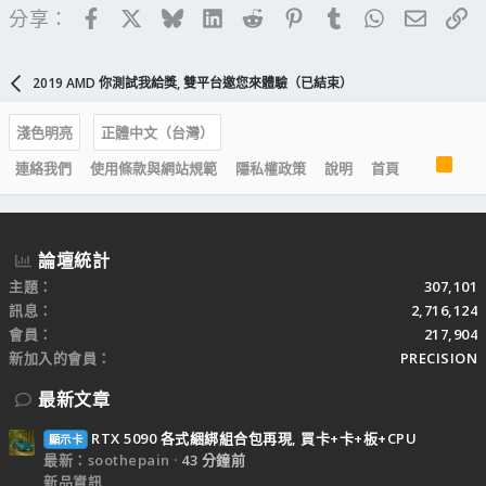
Facebook
X
Bluesky
LinkedIn
Reddit
Pinterest
Tumblr
WhatsApp
電子郵
連
分享：
2019 AMD 你測試我給獎, 雙平台邀您來體驗（已結束）
淺色明亮
正體中文（台灣）
R
連絡我們
使用條款與網站規範
隱私權政策
說明
首頁
S
S
論壇統計
主題
307,101
訊息
2,716,124
會員
217,904
新加入的會員
PRECISION
最新文章
RTX 5090 各式綑綁組合包再現, 買卡+卡+板+CPU
顯示卡
最新：soothepain
43 分鐘前
新品資訊