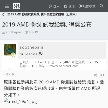
登入
註冊
切換模式
2019 AMD 你測試我給獎, 雙平台邀您來體驗（已結束）
2019 AMD 你測試我給獎, 得獎公布
主
開
soothepain
4/3/19
題
始
發
日
起
期
soothepain
人
full loading
已加入
9/17/03
訊息
23,482
互動分數
2,015
點數
113
網站
www.coolaler.com
4/3/19
#1
感謝各位參與此次 2019 AMD 你測試我給獎 活動，活
動體驗作業的名次已經出爐，由主辦單位 AMD 所評
分如下。