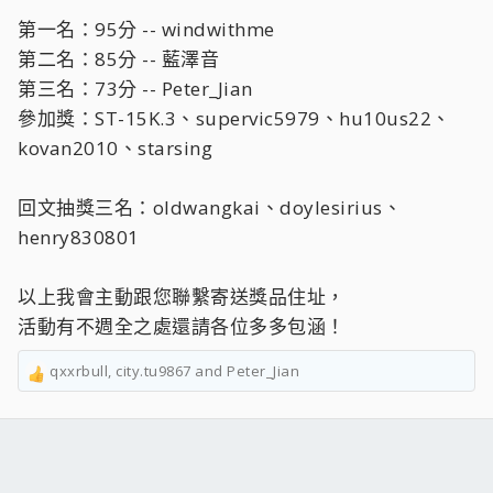
第一名：95分 -- windwithme
第二名：85分 -- 藍澤音
第三名：73分 -- Peter_Jian
參加獎：ST-15K.3、supervic5979、hu10us22、
kovan2010、starsing
回文抽獎三名：oldwangkai、doylesirius、
henry830801
以上我會主動跟您聯繫寄送獎品住址，
活動有不週全之處還請各位多多包涵！
qxxrbull
,
city.tu9867
and
Peter_Jian
R
e
a
c
t
i