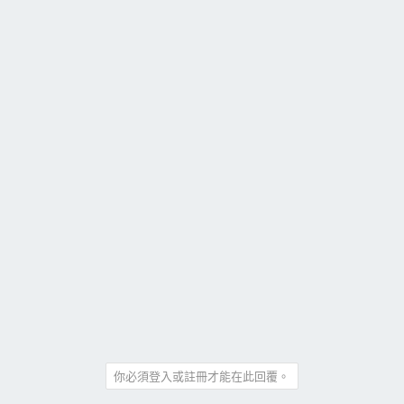
o
n
s
：
你必須登入或註冊才能在此回覆。