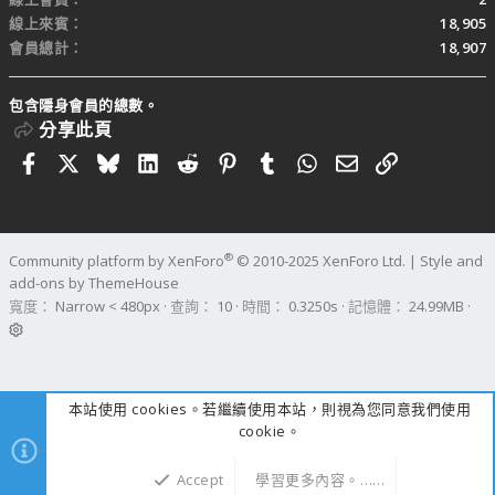
線上來賓
18,905
會員總計
18,907
包含隱身會員的總數。
分享此頁
Facebook
X
Bluesky
LinkedIn
Reddit
Pinterest
Tumblr
WhatsApp
電子郵件
連結
®
Community platform by XenForo
© 2010-2025 XenForo Ltd.
|
Style and
add-ons by ThemeHouse
寬度
查詢
10
時間
0.3250s
記憶體
24.99MB
本站使用 cookies。若繼續使用本站，則視為您同意我們使用
cookie。
Accept
學習更多內容。……
上方
下方