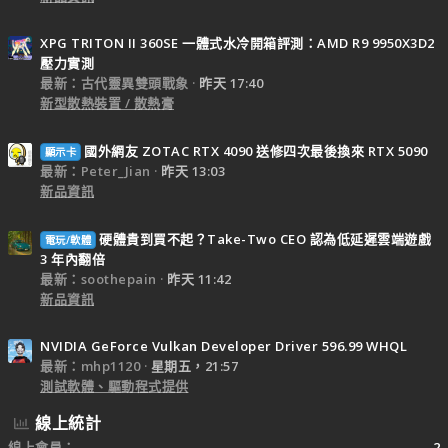
XPG TRITON II 360SE 一體式水冷開箱評測：AMD R9 9950X3D2
壓力實測
最新：古代靈異雙頭戰象
昨天 17:40
新型散熱裝置 / 散熱膏
國外網友 ZOTAC RTX 4090 送修四次最後換來 RTX 5090
顯示卡
最新：Peter_Jian
昨天 13:03
新品資訊
硬體貴到買不起？Take-Two CEO 認為低延遲雲端遊戲
電玩/軟體
3 年內翻倍
最新：soothepain
昨天 11:42
新品資訊
NVIDIA GeForce Vulkan Developer Driver 596.99 WHQL
最新：mhp1120
星期五，21:57
測試軟體、驅動程式提供
線上統計
線上會員
2