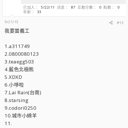
已加入
5/22/11
訊息
87
互動分數
0
點數
0
年齡
33
9/21/15
#13
我要當義工
1.a311749
2.0800080123
3.teaegg503
4.藍色北極熊
5.XDXD
6.小哆啦
7.Lai Rain(台南)
8.starsing
9.codori0250
10.城市小綿羊
11.