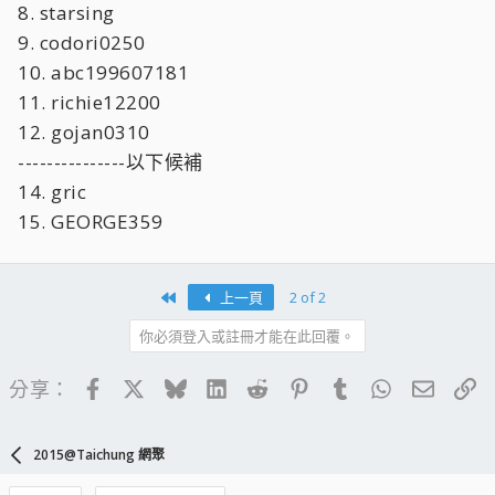
8. starsing
9. codori0250
10. abc199607181
11. richie12200
12. gojan0310
---------------以下候補
14. gric
15. GEORGE359
First
上一頁
2 of 2
你必須登入或註冊才能在此回覆。
Facebook
X
Bluesky
LinkedIn
Reddit
Pinterest
Tumblr
WhatsApp
電子郵
連
分享：
2015@Taichung 網聚