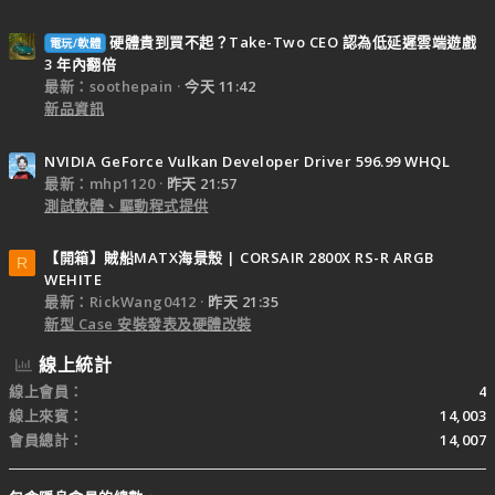
硬體貴到買不起？Take-Two CEO 認為低延遲雲端遊戲
電玩/軟體
3 年內翻倍
最新：soothepain
今天 11:42
新品資訊
NVIDIA GeForce Vulkan Developer Driver 596.99 WHQL
最新：mhp1120
昨天 21:57
測試軟體、驅動程式提供
【開箱】賊船MATX海景殼 | CORSAIR 2800X RS-R ARGB
R
WEHITE
最新：RickWang0412
昨天 21:35
新型 Case 安裝發表及硬體改裝
線上統計
線上會員
4
線上來賓
14,003
會員總計
14,007