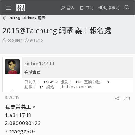
登入
註冊
切換模式
2015@Taichung 網聚
2015@Taichung 網聚 義工報名處
主
開
coolaler
9/18/15
題
始
發
日
起
期
richie12200
人
進階會員
已加入
1/29/07
訊息
424
互動分數
0
點數
16
網站
dotblogs.com.tw
9/20/15
#11
我要當義工。
1.a311749
2.0800080123
3.teaegg503