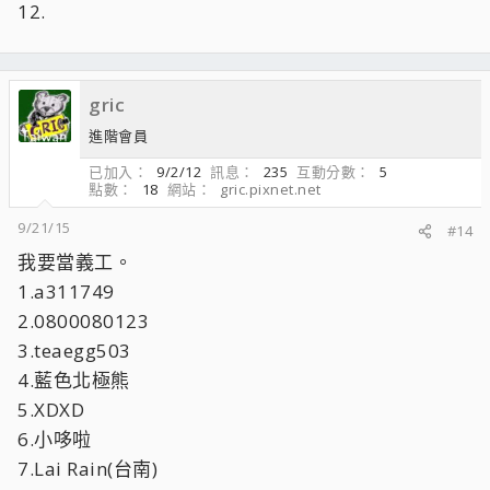
12.
gric
進階會員
已加入
9/2/12
訊息
235
互動分數
5
點數
18
網站
gric.pixnet.net
9/21/15
#14
我要當義工。
1.a311749
2.0800080123
3.teaegg503
4.藍色北極熊
5.XDXD
6.小哆啦
7.Lai Rain(台南)