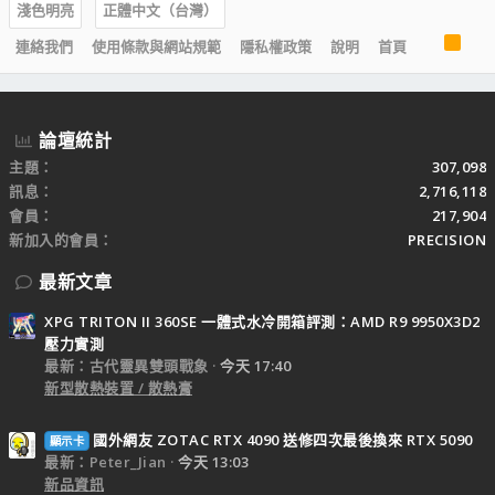
淺色明亮
正體中文（台灣）
R
連絡我們
使用條款與網站規範
隱私權政策
說明
首頁
S
S
論壇統計
主題
307,098
訊息
2,716,118
會員
217,904
新加入的會員
PRECISION
最新文章
XPG TRITON II 360SE 一體式水冷開箱評測：AMD R9 9950X3D2
壓力實測
最新：古代靈異雙頭戰象
今天 17:40
新型散熱裝置 / 散熱膏
國外網友 ZOTAC RTX 4090 送修四次最後換來 RTX 5090
顯示卡
最新：Peter_Jian
今天 13:03
新品資訊