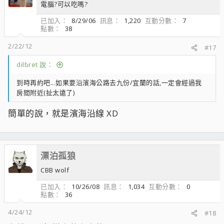
電腦?可以吃嗎?
已加入
8/29/06
訊息
1,220
互動分數
7
點數
38
2/22/12
#17
dilbret 說：
到時再約吧...如果要沿濱海公路去九份/宜蘭的話,一定會經過我
房間附近(扯太遠了)
簡單的說，就是濱海沿線 XD
漂泊孤狼
CBB wolf
已加入
10/26/08
訊息
1,034
互動分數
0
點數
36
4/24/12
#18