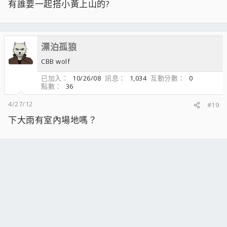
有誰要一起搭小黃上山的?
漂泊孤狼
CBB wolf
已加入
10/26/08
訊息
1,034
互動分數
0
點數
36
4/27/12
#19
下大雨有室內場地嗎？