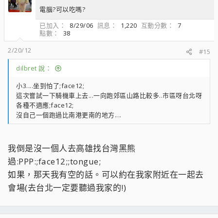
電腦?可以吃嗎?
已加入
8/29/06
訊息
1,220
互動分數
7
點數
38
2/20/12
#15
dilbret 說：
小3....坐到怕了;face12;
這次嘗試一下騎機車上去...一向跑郊區山路比較多..市區呀台北呀
各種不適應;face12;
沒自己一個跑過比南港更南的地方....
我倒是沒一個人去高雄找台灣黑熊
過:PPP:;face12;;tongue;
如果，那天我有空的話。可以約在我家附近在一起去
會場(去台北一定要聽過我家的!)