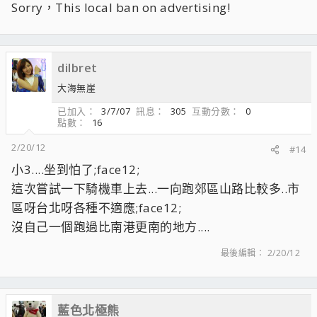
Sorry，This local ban on advertising!
dilbret
大海無崖
已加入
3/7/07
訊息
305
互動分數
0
點數
16
2/20/12
#14
小3....坐到怕了;face12;
這次嘗試一下騎機車上去...一向跑郊區山路比較多..市
區呀台北呀各種不適應;face12;
沒自己一個跑過比南港更南的地方....
最後編輯：
2/20/12
藍色北極熊