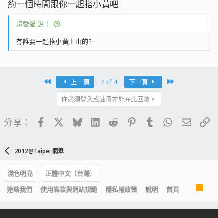
約一個時間跟你一起搭小黃吧
超愛貓 說：
有誰要一起搭小黃上山的?
First
Last
上一頁
2 of 4
下一頁
你必須登入或註冊才能在此回覆。
Facebook
X
Bluesky
LinkedIn
Reddit
Pinterest
Tumblr
WhatsApp
電子郵
連
分享：
2012@Taipei 網聚
淺色明亮
正體中文（台灣）
R
連絡我們
使用條款與網站規範
隱私權政策
說明
首頁
S
S