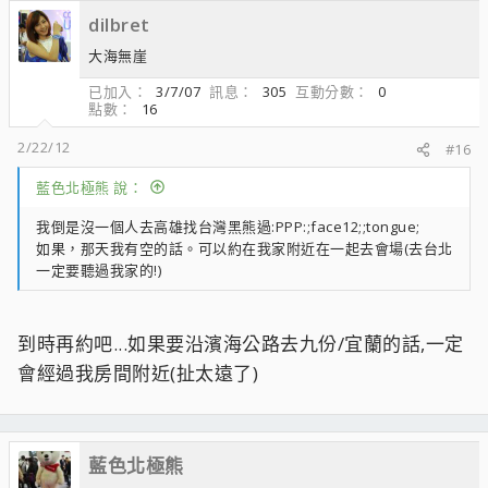
dilbret
大海無崖
已加入
3/7/07
訊息
305
互動分數
0
點數
16
2/22/12
#16
藍色北極熊 說：
我倒是沒一個人去高雄找台灣黑熊過:PPP:;face12;;tongue;
如果，那天我有空的話。可以約在我家附近在一起去會場(去台北
一定要聽過我家的!)
到時再約吧...如果要沿濱海公路去九份/宜蘭的話,一定
會經過我房間附近(扯太遠了)
藍色北極熊