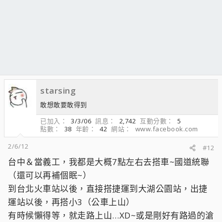
starsing
敢想敢要敢得到
已加入
3/3/06
訊息
2,742
互動分數
5
點數
38
年齡
42
網站
www.facebook.com
2/6/12
#12
台中＆當義工，我都是大概7點左右去搭車~國道統聯
（還可以再補個眠~）
到台北火車站以後，直接搭捷運到大湖公園站，出捷
運站以後，再搭小3（公車上山）
有時候懶得等，就走路上山…XD~或是剛好有路過的滄