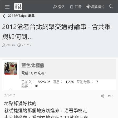
登入
註冊
切換模式
2012@Taipei 網聚
2012滄者台北網聚交通討論串 - 含共乘
與如何到...
主
開
ctsun
2/5/12
題
始
發
日
起
期
藍色北極熊
人
電腦?可以吃嗎?
已加入
8/29/06
訊息
1,220
互動分數
7
點數
38
2/6/12
#11
地點算滿好找的
就從捷運站那個地方切進來，沿著學校走
走到轉彎處，看到右邊有個7-11就爬上來