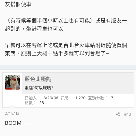
友搭個便車
（有時候等個半個小時以上也有可能）或是有版友一
起到的，坐計程車也可以
早餐可以在客運上吃或是台北台火車站附近隨便買個
東西，原則上大概十點半多就可以到會場了~
藍色北極熊
電腦?可以吃嗎?
已加入
8/29/06
訊息
1,220
互動分數
7
點數
38
2/19/12
#13
BOOM~~~