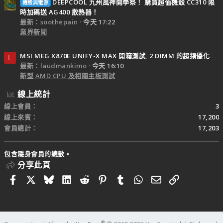
DEEPCOOL 九州風神開學祭！ 購買超值機殼 CC310 限
機殼與電源
時加碼送 AG400 散熱器！
最新：soothepain
今天 17:22
業界新聞
MSI MEG X870E UNIFY-X MAX 開箱測試, 2 DIMM 的超頻優化
L
最新：laudmankimo
今天 16:10
新型 AMD CPU 及相關主板測試
線上統計
線上會員
3
線上來賓
17,200
會員總計
17,203
包含隱身會員的總數。
分享此頁
Facebook
X
Bluesky
LinkedIn
Reddit
Pinterest
Tumblr
WhatsApp
電子郵件
連結
®