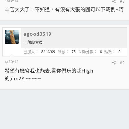
4/29/12
#8
辛苦大大了。不知道，有沒有大張的圖可以下載例~呵
agood3519
一般般會員
已加入
8/14/09
訊息
75
互動分數
0
點數
0
4/30/12
#9
希望有機會我也能去,看你們玩的超High
的;em28;~~~~~