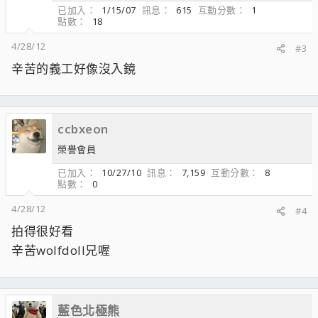
已加入
1/15/07
訊息
615
互動分數
1
點數
18
4/28/12
#3
辛苦的義工好像沒入鏡
ccbxeon
榮譽會員
已加入
10/27/10
訊息
7,159
互動分數
8
點數
0
4/28/12
#4
拍得很好看
辛苦wolfdoll兄喔
藍色北極熊