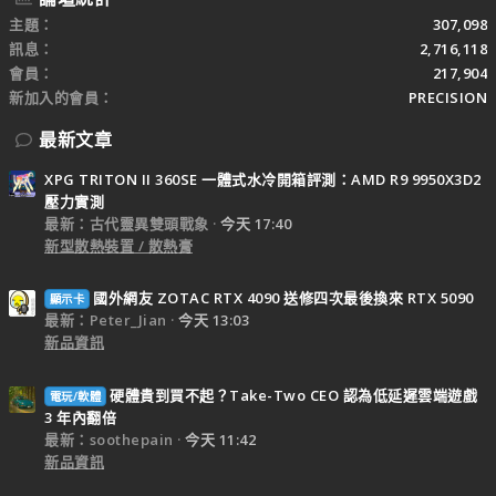
主題
307,098
訊息
2,716,118
會員
217,904
新加入的會員
PRECISION
最新文章
XPG TRITON II 360SE 一體式水冷開箱評測：AMD R9 9950X3D2
壓力實測
最新：古代靈異雙頭戰象
今天 17:40
新型散熱裝置 / 散熱膏
國外網友 ZOTAC RTX 4090 送修四次最後換來 RTX 5090
顯示卡
最新：Peter_Jian
今天 13:03
新品資訊
硬體貴到買不起？Take-Two CEO 認為低延遲雲端遊戲
電玩/軟體
3 年內翻倍
最新：soothepain
今天 11:42
新品資訊