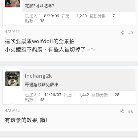
電腦?可以吃嗎?
已加入
8/29/06
訊息
1,220
互動分數
7
點數
38
4/29/12
#5
這次要感激wolfdoll的全景拍
小弟鏡頭不夠廣，有些人被切掉了 ="=
lnchang2k
哥遇超頻難免雞凍
已加入
11/26/07
訊息
1,442
互動分數
28
點數
48
4/29/12
#6
有環景的效果, 讚!