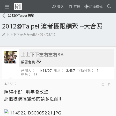
登入
註冊
切換模式
2012@Taipei 網聚
2012@Taipei 滄者極限網聚 --大合照
主
開
上上下下左右左右BA
4/28/12
題
始
發
日
起
期
上上下下左右左右BA
人
榮譽會員
已加入
11/11/07
訊息
2,437
互動分數
1
點數
38
4/28/12
#1
照得不好...明年會改進
那個被偶搞變形的請多忍耐!!