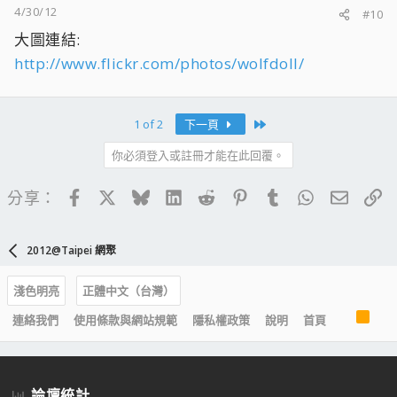
4/30/12
#10
大圖連結:
http://www.flickr.com/photos/wolfdoll/
Last
1 of 2
下一頁
你必須登入或註冊才能在此回覆。
Facebook
X
Bluesky
LinkedIn
Reddit
Pinterest
Tumblr
WhatsApp
電子郵
連
分享：
2012@Taipei 網聚
淺色明亮
正體中文（台灣）
R
連絡我們
使用條款與網站規範
隱私權政策
說明
首頁
S
S
論壇統計