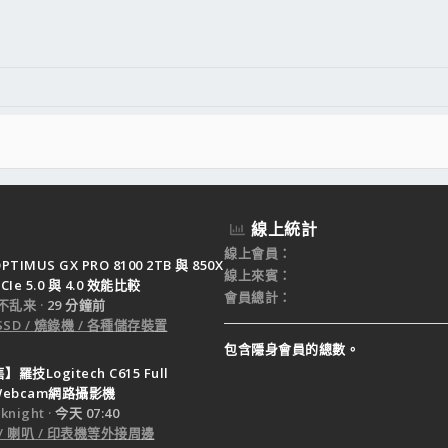
件
結
線上統計
線上會員
PTIMUS GX PRO 8100 2TB 與 850X
線上來賓
CIe 5.0 與 4.0 效能比較
會員總計
不乱来
29 分鐘前
SSD / 燒錄機 / 各種儲存裝置
包含隱身會員的總數。
羅技Logitech C615 Full
 Webcam網路攝影機
night
今天 07:40
 / 喇叭 / 印表機等外接周邊