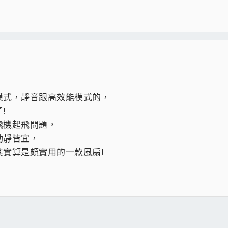
模式，靜音跟高效能模式的，
!
飛機起飛問題，
動靜皆宜，
實算是頗實用的一款風扇!