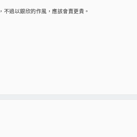
風扇，不過以銀欣的作風，應該會賣更貴。
AMING
&1TB