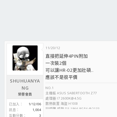
11/20/12
直接把延伸4PIN附加
一次裝2個
可以讓HR-02更加壯碩..
應該不是很平價
SHUHUANYA
NG
NO.1
主機板 ASUS SABERTOOTH Z77
榮譽會員
處理器 I7 2600K@4.5G
散熱裝置 海盜 H100I
已加入
1/12/06
記憶體 威剛 D3 1866 8G*4 @2133
訊息
1,004
顯示卡 MSI GTX770 LIGHTNING
互動分數
3