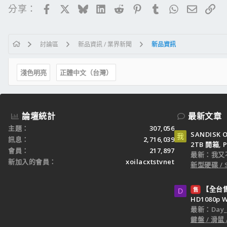
Facebook
X
Bluesky
LinkedIn
Reddit
Pinterest
Tumblr
WhatsApp
電子郵
連
分享：
討論區
新品資訊 / 業界新聞
新品資訊
淺色明亮
正體中文（台灣）
論壇統計
最新文章
主題
307,056
SANDISK O
我
訊息
2,716,039
2TB 開箱, P
會員
217,897
最新：我又
新加入的會員
xoilacxtstvnet
新型硬碟 / 
【全台售】
售
D
HD1080p
最新：Day_k
鍵盤 / 滑鼠