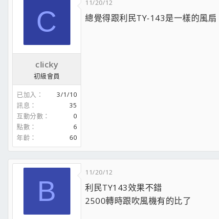
11/20/12
處理器 : Intel Core I7-2600K OC 4.5G @1.2V
C
總覺得跟利民TY-143是一樣的
散熱器 : Cryorig R1 Ultimate
主機板 : P8Z68V-PRO GEN3
記憶體 : Kingston DDR3-2400 4Gx4
顯示卡 : ASUS ROG STRIX-GTX1070-O8G-G
電 源 : Tt SMART DPS G 600W
clicky
硬 碟 : Crucial MX200-250G TOSHIBA 2TB 
初級會員
機 殼 : Tt Chaser A41
滑 鼠 :LEETGION HELLION
已加入
3/1/10
訊息
35
互動分數
0
www.crownelectronics.com.tw
點數
6
Tt Chaser A41 開箱
年齡
60
戰神2開箱
Cooler Master QuickFire Ultimate 紅軸鍵盤
Level 20 RGB 機械式雷蛇軸電競鍵盤
11/20/12
B
利民TY143效果不錯
2500轉時跟吹風機有的比了