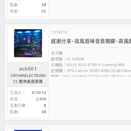
硬碟 INTEL 730
點數
38
硬碟 WD 1002FAEX*1 30EFRX*4
年齡
55
機殼 TT core x31
電源 CM V1000
作業系統 WINDOWS 7 64 旗艦版
螢幕 ASUS VN289H
11/20/12
感謝分享~這風扇噪音是關鍵~高風
NO.2
主機板 ASUS P8Z77-M
主力機
處理器 E3-1230 V2
處理器：i5-13600K
散熱裝置 Seidon 120V
主機板：ASUS ROG B760–F Gaming WIFI
記憶體 金士頓 D3 1600 8G*2@1866
ack001
記憶體：XPG Lancer DDR5 6000 32GB(16Gx2
顯示卡 R7850 Power Edition OC
CROWNELECTRONI
硬碟：XPG GAMMIX S70 BLADE 1TB PCIe 4
硬碟 INTEL 530 120G
CS 散熱風扇業務
水冷： ROG LC II 360 ARGB
硬碟 WD 20EFRX
顯卡： TUF RTX4070
機殼 CM Silencio 352 Matte
已加入
5/10/12
電供：鈦金級1660W-POWER
電源 V550S
訊息
2,976
機殼：君主SKY TWO黑
作業系統 WINDOWS 7 64 旗艦版
互動分數
8
螢幕：ASUS ROG XG27AQ
螢幕 AM TRAN AE42
鍵盤：ASUS ROG Strix Scope RX
點數
38
滑鼠：ASUS ROG Gladius II
文書機