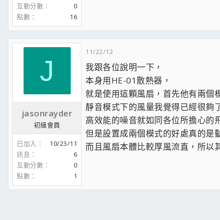
互動分數
0
點數
16
11/22/12
J
我跟各位說明一下，
本身用HE-01散熱器，
就是使用這顆風扇，首先他有兩個
靜音模式下的風量我覺得已經很夠了
jasonrayder
高效能的噪音就如同各位所擔心的
初級會員
但是設置成兩個模式的好處真的是
已加入
10/23/11
而且風扇本體比較厚風流直，所以其
訊息
6
互動分數
0
點數
1