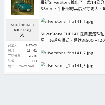
最近SilverStone推出了一款
38mm，所搭配的葉扇尺寸更大，
soothepain
full loading
SilverStone FHP141
另一為靜音模式，轉速為500～120
已加入
9/17/03
訊息
23,462
互動分數
2,015
點數
113
網站
www.coolaler.com