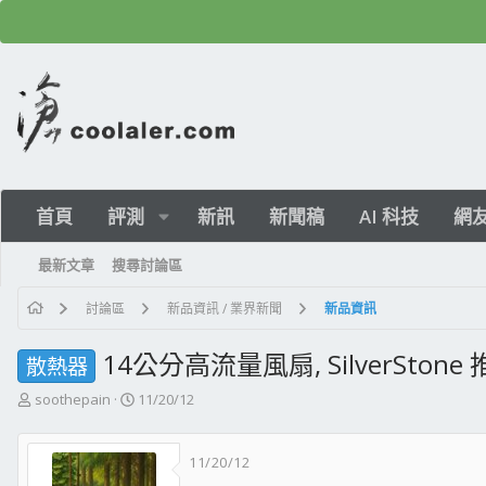
首頁
評測
新訊
新聞稿
AI 科技
網
最新文章
搜尋討論區
討論區
新品資訊 / 業界新聞
新品資訊
14公分高流量風扇, SilverStone 
散熱器
主
開
soothepain
11/20/12
題
始
發
日
11/20/12
起
期
人