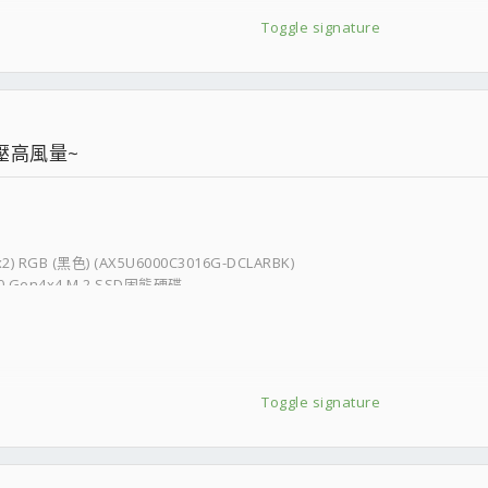
Toggle signature
壓高風量~
) RGB (黑色) (AX5U6000C3016G-DCLARBK)
.0 Gen4x4 M.2 SSD固態硬碟
Toggle signature