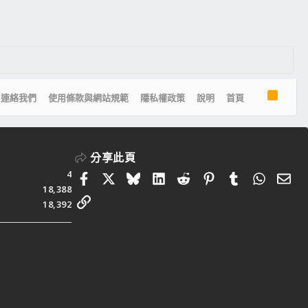
R
連絡我們
使用條款與網站規範
隱私權政策
說明
首頁
S
S
分享此頁
4
Facebook
X
Bluesky
LinkedIn
Reddit
Pinterest
Tumblr
Whats
電
18,388
連結
18,392