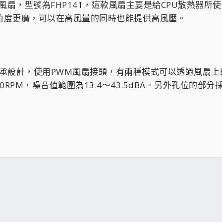
14公分風扇，型號為FHP141，這款風扇主要是給CPU散熱
角度更廣，可以在高風量的同時也能提供高風壓。
 採用雙滾珠軸承設計，使用PWM風扇接頭，有兩種模式可以透過風扇
0RPM，噪音值範圍為13.4～43.5dBA。另外孔位的部