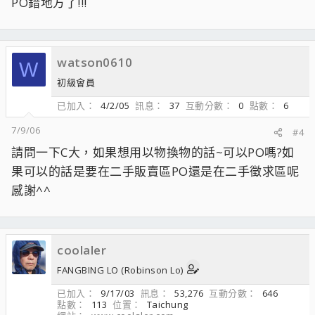
PO錯地方了!!!
watson0610
W
初級會員
已加入
4/2/05
訊息
37
互動分數
0
點數
6
7/9/06
#4
請問一下C大，如果想用以物換物的話~可以PO嗎?如
果可以的話是要在二手販賣區PO還是在二手徵求區呢
感謝^^
coolaler
FANGBING LO (Robinson Lo)
已加入
9/17/03
訊息
53,276
互動分數
646
點數
113
位置
Taichung