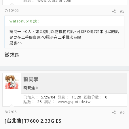
網站
www.coolaler.com
7/10/06
#5
watson0610 說：
請問一下C大，如果想用以物換物的話~可以PO嗎?如果可以的話
是要在二手販賣區PO還是在二手徵求區呢
感謝^^
徵求區
賴同學
喇賽達人
已加入
5/29/04
訊息
1,520
互動分數
0
點數
36
網站
www.gspot.idv.tw
8/7/06
#6
[台北售]T7600 2.33G ES