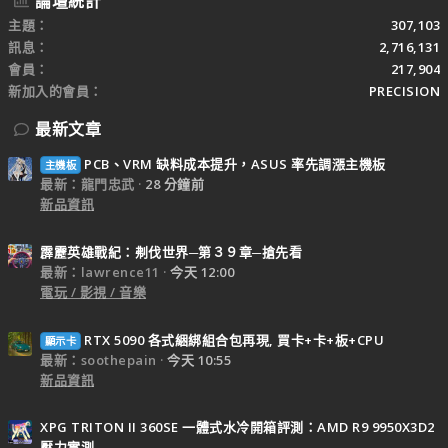
論壇統計
主題
307,103
訊息
2,716,131
會員
217,904
新加入的會員
PRECISION
最新文章
PCB、VRM 缺料成本提升，ASUS 率先調漲主機板
主機板
最新：龍門忠武
28 分鐘前
新品資訊
霹靂英雄戰紀：刜伐世界─第３９章─搶先看
最新：lawrence11
今天 12:00
電玩 / 影視 / 音樂
RTX 5090 各式綑綁組合包再現, 買卡+卡+板+CPU
顯示卡
最新：soothepain
今天 10:55
新品資訊
XPG TRITON II 360SE 一體式水冷開箱評測：AMD R9 9950X3D2
壓力實測