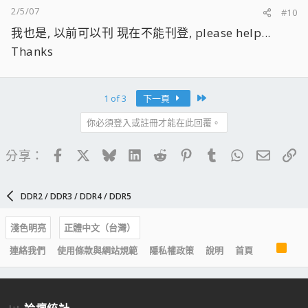
2/5/07
#10
我也是, 以前可以刊 現在不能刊登, please help...
Thanks
Last
1 of 3
下一頁
你必須登入或註冊才能在此回覆。
Facebook
X
Bluesky
LinkedIn
Reddit
Pinterest
Tumblr
WhatsApp
電子郵
連
分享：
DDR2 / DDR3 / DDR4 / DDR5
淺色明亮
正體中文（台灣）
R
連絡我們
使用條款與網站規範
隱私權政策
說明
首頁
S
S