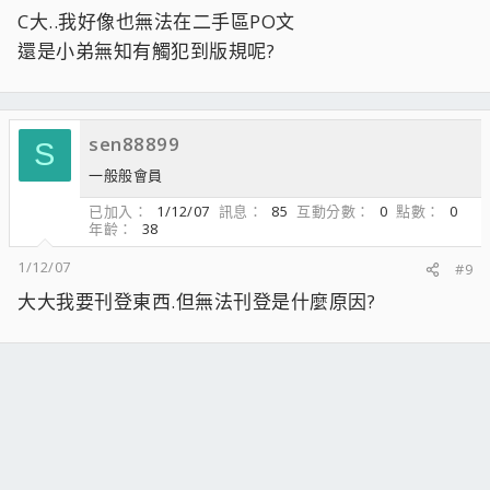
C大..我好像也無法在二手區PO文
還是小弟無知有觸犯到版規呢?
sen88899
S
一般般會員
已加入
1/12/07
訊息
85
互動分數
0
點數
0
年齡
38
1/12/07
#9
大大我要刊登東西.但無法刊登是什麼原因?