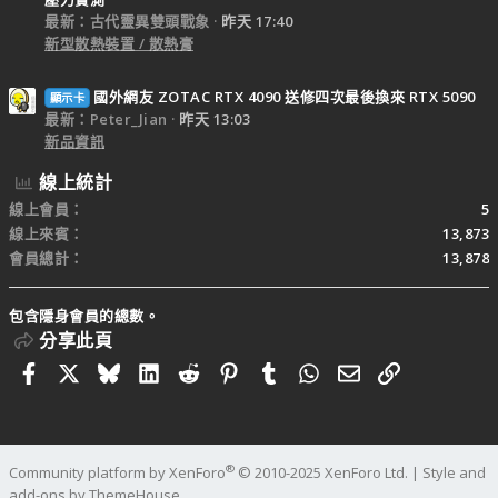
最新：古代靈異雙頭戰象
昨天 17:40
新型散熱裝置 / 散熱膏
國外網友 ZOTAC RTX 4090 送修四次最後換來 RTX 5090
顯示卡
最新：Peter_Jian
昨天 13:03
新品資訊
線上統計
線上會員
5
線上來賓
13,873
會員總計
13,878
包含隱身會員的總數。
分享此頁
Facebook
X
Bluesky
LinkedIn
Reddit
Pinterest
Tumblr
WhatsApp
電子郵件
連結
®
Community platform by XenForo
© 2010-2025 XenForo Ltd.
|
Style and
add-ons by ThemeHouse