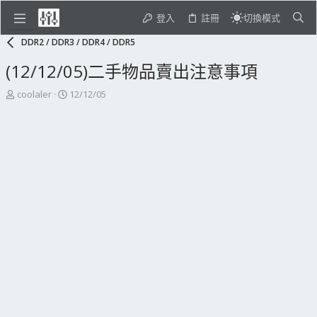
登入
註冊
切換模式
DDR2 / DDR3 / DDR4 / DDR5
(12/12/05)二手物品賣出注意事項
主
開
coolaler
12/12/05
題
始
發
日
起
期
人