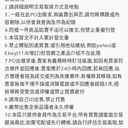
2.請詳細說明交易取貨方式及地點
3..一經在此PO出徵求,無論賣出與否,請勿將標題或內
容刪除,以供會員查詢及作為紀錄
4.同樣一件商品如賣不出可以推文,但禁止重複刊登
5.本區發文不計入累計發文量
6.禁止轉貼別處買賣,或引用他站連結,例如yahoo或
Ebay(11/8增訂)但官網之產品介紹不在此限
7.PO出徵求後,賣家有義務時時釘住版面,如因有買家符
合條件並回應後,賣家應於24小時內回應,若無回應,站
方管理者視為成交或列為失連案件,有權將其移除,如有
賣家無故不理不採或消聲匿跡或不回應者超過3天,經
檢舉將受警告或停權或禁止買賣處份
8.請用自己ID出售,禁止代售
9.嚴禁出售全新品違者永久停權
10.本區只提供會員作為交易平台,所有買賣請當面交易
銀貨兩訖,如需宅配或先行轉帳,請自行評估交易風險,如