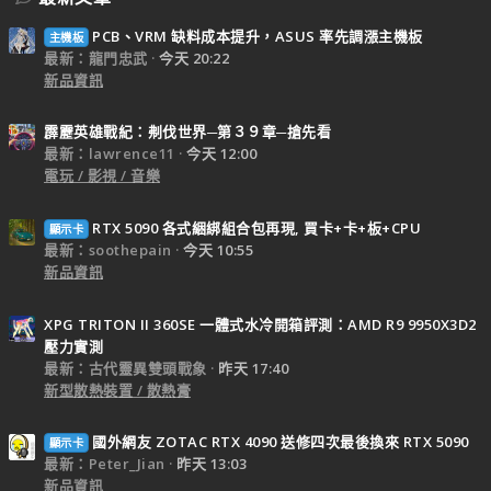
PCB、VRM 缺料成本提升，ASUS 率先調漲主機板
主機板
最新：龍門忠武
今天 20:22
新品資訊
霹靂英雄戰紀：刜伐世界─第３９章─搶先看
最新：lawrence11
今天 12:00
電玩 / 影視 / 音樂
RTX 5090 各式綑綁組合包再現, 買卡+卡+板+CPU
顯示卡
最新：soothepain
今天 10:55
新品資訊
XPG TRITON II 360SE 一體式水冷開箱評測：AMD R9 9950X3D2
壓力實測
最新：古代靈異雙頭戰象
昨天 17:40
新型散熱裝置 / 散熱膏
國外網友 ZOTAC RTX 4090 送修四次最後換來 RTX 5090
顯示卡
最新：Peter_Jian
昨天 13:03
新品資訊