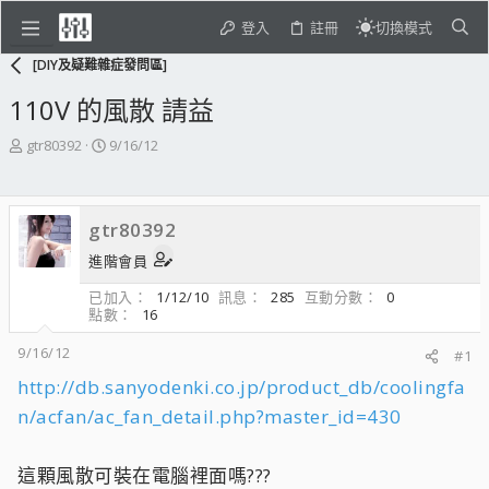
登入
註冊
切換模式
[DIY及疑難雜症發問區]
110V 的風散 請益
主
開
gtr80392
9/16/12
題
始
發
日
起
期
gtr80392
人
進階會員
已加入
1/12/10
訊息
285
互動分數
0
點數
16
9/16/12
#1
http://db.sanyodenki.co.jp/product_db/coolingfa
n/acfan/ac_fan_detail.php?master_id=430
這顆風散可裝在電腦裡面嗎???