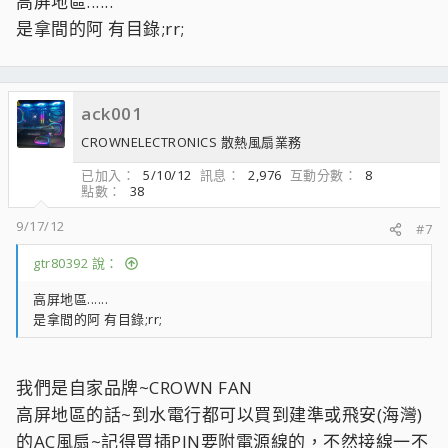
高屏地區......
是拿間的阿 有目錄;rr;
ack001
CROWNELECTRONICS 散熱風扇業務
已加入
5/10/12
訊息
2,976
互動分數
8
點數
38
9/17/12
#7
gtr80392 說：
高屏地區......
是拿間的阿 有目錄;rr;
我們是自家品牌~CROWN FAN
高屏地區的話~到水電行都可以買到建準或飛安(海灣)
的AC風扇~記得買插PIN要附電源線的，不然接線一不