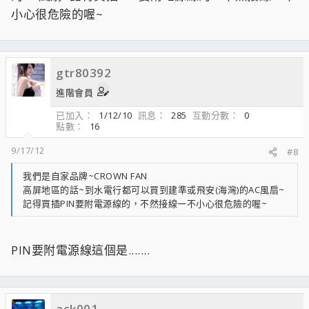
小心很危險的喔~
gtr80392
進階會員
已加入
1/12/10
訊息
285
互動分數
0
點數
16
9/17/12
#8
我們是自家品牌~CROWN FAN
高屏地區的話~到水電行都可以買到建準或飛安(海灣)的AC風扇~
記得買插PIN要附電源線的，不然接線一不小心很危險的喔~
PIN要附電源線這個是.......
ack001