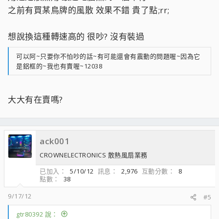
之前有買某鳥牌的風散 效果不錯 貴了點;rr;
想說換這種轉速高的 很吵? 沒有裝過
可以阿~只要你不怕吵的話~有可能還會有震動的問題喔~因為它
是鋁框的~我也有賣喔~12038
大大有在賣嗎?
ack001
CROWNELECTRONICS 散熱風扇業務
已加入
5/10/12
訊息
2,976
互動分數
8
點數
38
9/17/12
#5
gtr80392 說：