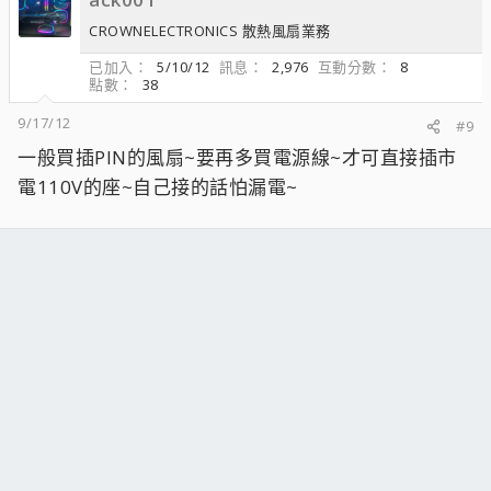
CROWNELECTRONICS 散熱風扇業務
已加入
5/10/12
訊息
2,976
互動分數
8
點數
38
9/17/12
#9
一般買插PIN的風扇~要再多買電源線~才可直接插市
電110V的座~自己接的話怕漏電~