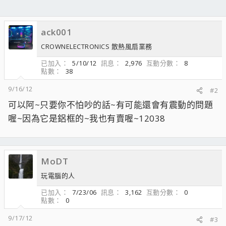
ack001
CROWNELECTRONICS 散熱風扇業務
已加入
5/10/12
訊息
2,976
互動分數
8
點數
38
9/16/12
#2
可以阿~只要你不怕吵的話~有可能還會有震動的問題
喔~因為它是鋁框的~我也有賣喔~12038
MoDT
玩電腦的人
已加入
7/23/06
訊息
3,162
互動分數
0
點數
0
9/17/12
#3