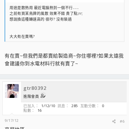
用途是散熱用 最近電腦熱到一個不行......
之前有買某鳥牌的風散 效果不錯 貴了點;rr;
想說換這種轉速高的 很吵? 沒有裝過
大大有在賣嗎?
有在賣~但我們是都賣給製造商~你住哪裡?如果太遠我
會建議你到水電材料行就有賣了~
gtr80392
進階會員
已加入
1/12/10
訊息
285
互動分數
0
點數
16
9/17/12
#6