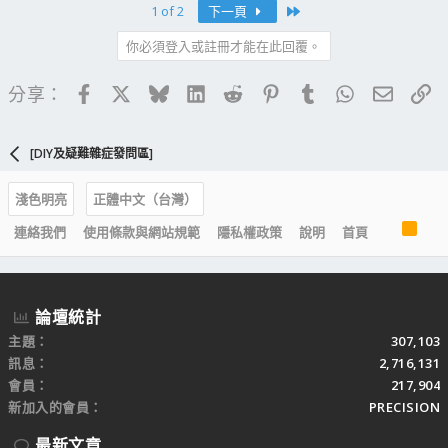
Last
1 of 2
下一頁
你必須登入或註冊才能在此回覆。
Facebook
X
Bluesky
LinkedIn
Reddit
Pinterest
Tumblr
WhatsApp
電子郵
連
分享：
[DIY及疑難雜症發問區]
淺色明亮
正體中文（台灣）
R
連絡我們
使用條款與網站規範
隱私權政策
說明
首頁
S
S
論壇統計
主題
307,103
訊息
2,716,131
會員
217,904
新加入的會員
PRECISION
最新文章