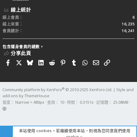
線上統計
線上會員
6
線上來賓
16,235
會員總計
16,241
包含隱身會員的總數。
分享此頁
Facebook
X
Bluesky
LinkedIn
Reddit
Pinterest
Tumblr
WhatsApp
電子郵件
連結
®
Community platform by XenForo
© 2010-2025 XenForo Ltd.
|
Style and
add-ons by ThemeHouse
寬度
查詢
10
時間
0.3151s
記憶體
25.08MB
本站使用 cookies。若繼續使用本站，則視為您同意我們使用
cookie。