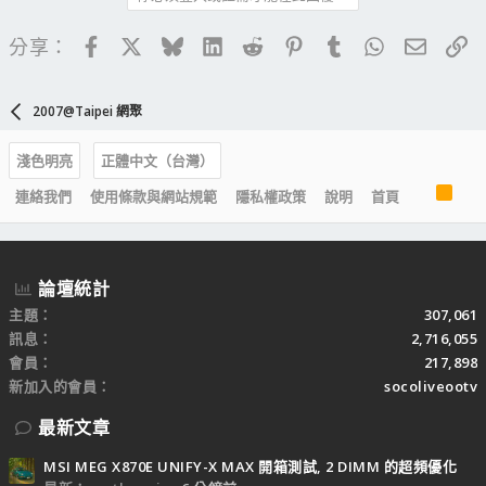
Facebook
X
Bluesky
LinkedIn
Reddit
Pinterest
Tumblr
WhatsApp
電子郵
連
分享：
2007@Taipei 網聚
淺色明亮
正體中文（台灣）
R
連絡我們
使用條款與網站規範
隱私權政策
說明
首頁
S
S
論壇統計
主題
307,061
訊息
2,716,055
會員
217,898
新加入的會員
socoliveootv
最新文章
MSI MEG X870E UNIFY-X MAX 開箱測試, 2 DIMM 的超頻優化