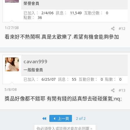
榮譽會員
已加入
2/4/06
訊息
11,549
互動分數
0
點數
36
1/27/08
#12
看來好不熱鬧啊.真是太歡樂了.希望有機會能夠參加
cavan999
一般般會員
已加入
6/25/07
訊息
55
互動分數
0
點數
0
5/8/08
#13
獎品好像都不錯耶 有閒有錢的話真想去碰碰運氣;nq;
First
上一頁
2 of 2
你必須登入或註冊才能在此回覆。