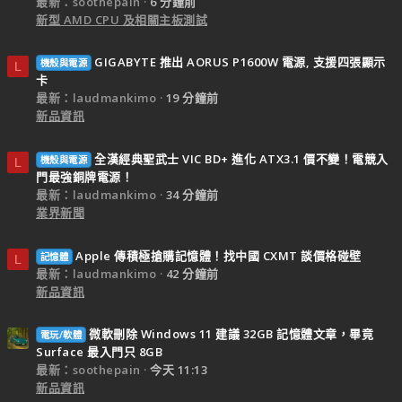
最新：soothepain
6 分鐘前
新型 AMD CPU 及相關主板測試
GIGABYTE 推出 AORUS P1600W 電源, 支援四張顯示
機殼與電源
L
卡
最新：laudmankimo
19 分鐘前
新品資訊
全漢經典聖武士 VIC BD+ 進化 ATX3.1 價不變！電競入
機殼與電源
L
門最強銅牌電源！
最新：laudmankimo
34 分鐘前
業界新聞
Apple 傳積極搶購記憶體！找中國 CXMT 談價格碰壁
記憶體
L
最新：laudmankimo
42 分鐘前
新品資訊
微軟刪除 Windows 11 建議 32GB 記憶體文章，畢竟
電玩/軟體
Surface 最入門只 8GB
最新：soothepain
今天 11:13
新品資訊