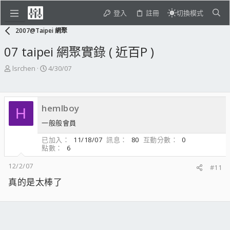
登入
註冊
切換模式
2007@Taipei 網聚
07 taipei 網聚實錄 ( 近百P )
主
開
lsrchen
4/30/07
題
始
發
日
起
期
hemlboy
人
H
一般般會員
已加入
11/18/07
訊息
80
互動分數
0
點數
6
12/2/07
#11
真的是太棒了