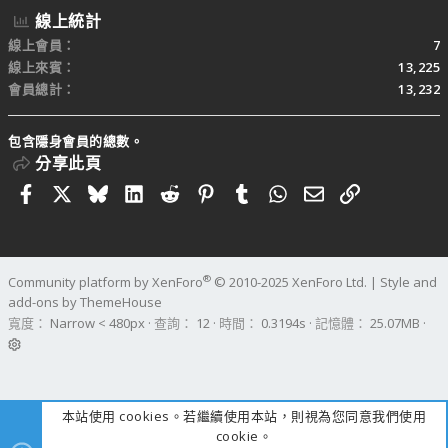
線上統計
線上會員
7
線上來賓
13,225
會員總計
13,232
包含隱身會員的總數。
分享此頁
Facebook
X
Bluesky
LinkedIn
Reddit
Pinterest
Tumblr
WhatsApp
電子郵件
連結
®
Community platform by XenForo
© 2010-2025 XenForo Ltd.
|
Style and
add-ons by ThemeHouse
寬度
查詢
12
時間
0.3194s
記憶體
25.07MB
本站使用 cookies。若繼續使用本站，則視為您同意我們使用
cookie。