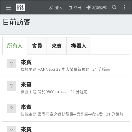
登入
註冊
切換模式
目前訪客
所有人
會員
來賓
機器人
來賓
檢視主題
HANNS.G 28吋 大螢幕新視野
21 分鐘前
來賓
檢視主題
關於9800 pro.....
21 分鐘前
來賓
檢視主題
霹靂邪章之道劫龍戰─第５章─搶先看
21 分鐘前
來賓