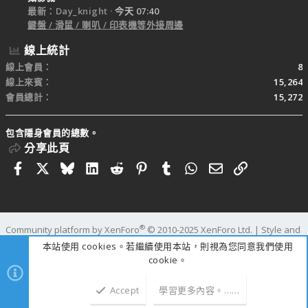
最新：Day_knight
今天 07:40
鍵盤 / 滑鼠 / 喇叭 / 印表機等外接周邊
線上統計
線上會員
8
線上來賓
15,264
會員總計
15,272
包含隱身會員的總數。
分享此頁
Facebook
X
Bluesky
LinkedIn
Reddit
Pinterest
Tumblr
WhatsApp
電子郵件
連結
®
Community platform by XenForo
© 2010-2025 XenForo Ltd.
|
Style and
add-ons by ThemeHouse
本站使用 cookies。若繼續使用本站，則視為您同意我們使用
寬度
查詢
14
時間
0.3426s
記憶體
25.86MB
cookie。
Accept
學習更多內容。……
上方
下方