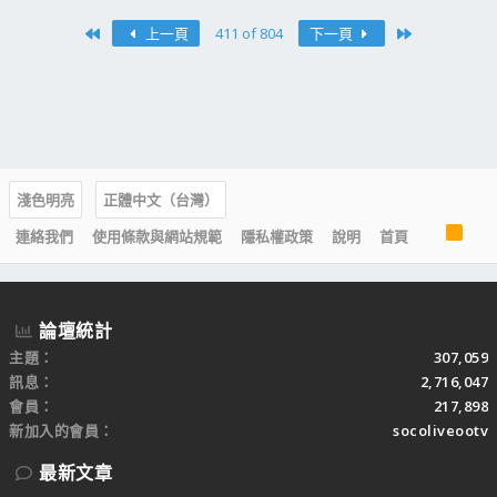
First
Last
上一頁
411 of 804
下一頁
淺色明亮
正體中文（台灣）
R
連絡我們
使用條款與網站規範
隱私權政策
說明
首頁
S
S
論壇統計
主題
307,059
訊息
2,716,047
會員
217,898
新加入的會員
socoliveootv
最新文章