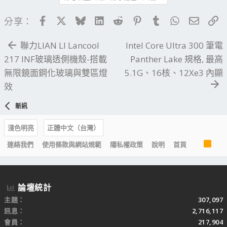
Facebook
X
Bluesky
LinkedIn
Reddit
Pinterest
Tumblr
WhatsApp
電子郵
連
分享：
聯力LIAN LI Lancool
Intel Core Ultra 300 筆電
217 INF玻璃透側機殼-搭載
Panther Lake 規格, 最高
無限鏡面鋼化玻璃與雙區燈
5.1G、16核、12Xe3 內顯
效
新訊
淺色明亮
正體中文（台灣）
R
連絡我們
使用條款與網站規範
隱私權政策
說明
首頁
S
S
論壇統計
主題
307,097
訊息
2,716,117
會員
217,904