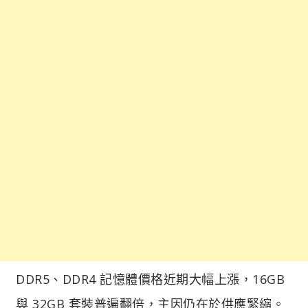
DDR5、DDR4 記憶體價格近期大幅上漲，16GB
與 32GB 套裝普遍翻倍，主因仍在於供應緊縮。