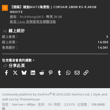
【開箱】賊船MATX海景殼 | CORSAIR 2800X RS-R ARGB
R
WEHITE
最新：RickWang0412
昨天 21:35
新型 Case 安裝發表及硬體改裝
線上統計
線上會員
5
線上來賓
14,036
會員總計
14,041
包含隱身會員的總數。
分享此頁
Facebook
X
Bluesky
LinkedIn
Reddit
Pinterest
Tumblr
WhatsApp
電子郵件
連結
®
Community platform by XenForo
© 2010-2025 XenForo Ltd.
|
Style and
add-ons by ThemeHouse
寬度
查詢
50
時間
2.3137s
記憶體
108.69MB