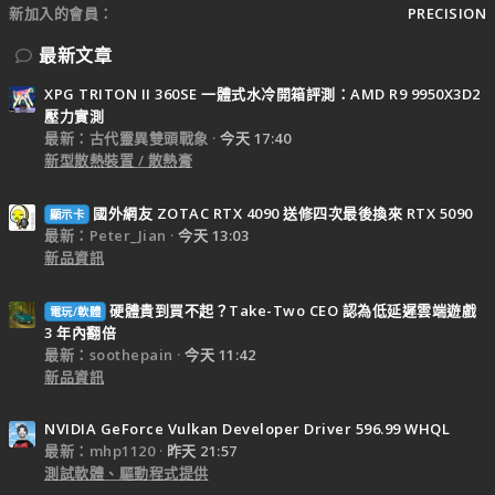
新加入的會員
PRECISION
最新文章
XPG TRITON II 360SE 一體式水冷開箱評測：AMD R9 9950X3D2
壓力實測
最新：古代靈異雙頭戰象
今天 17:40
新型散熱裝置 / 散熱膏
國外網友 ZOTAC RTX 4090 送修四次最後換來 RTX 5090
顯示卡
最新：Peter_Jian
今天 13:03
新品資訊
硬體貴到買不起？Take-Two CEO 認為低延遲雲端遊戲
電玩/軟體
3 年內翻倍
最新：soothepain
今天 11:42
新品資訊
NVIDIA GeForce Vulkan Developer Driver 596.99 WHQL
最新：mhp1120
昨天 21:57
測試軟體、驅動程式提供