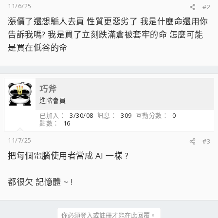
11/6/25
#2
漲價了還想騙人去買 性質更惡劣了 我是什麼命還用你
告訴我嗎? 我是買了立刻跌滿倉被套牢的命 怎麼可能
是買在低谷的命
巧斧
進階會員
已加入
3/30/08
訊息
309
互動分數
0
點數
16
11/7/25
#3
把每個電腦使用者當成 AI 一樣 ?
都很欠 記憶體 ~ !
你必須登入或註冊才能在此回覆。