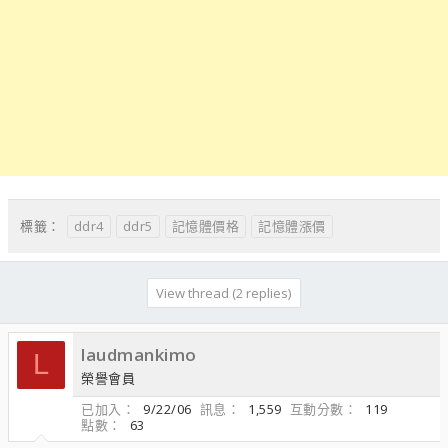
ddr4
ddr5
記憶體價格
記憶體漲價
標籤：
View thread (2 replies)
laudmankimo
L
榮譽會員
已加入
9/22/06
訊息
1,559
互動分數
119
點數
63