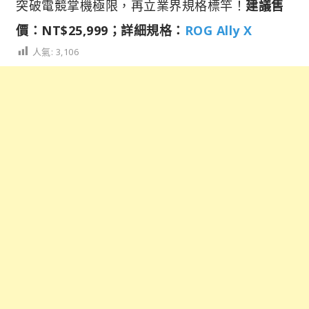
突破電競掌機極限，再立業界規格標竿！
建議售
價：NT$25,999；詳細規格：
ROG Ally X
人氣:
3,106