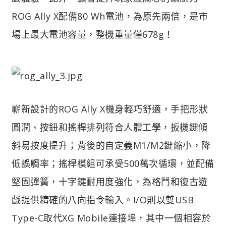
ROG Ally X配備80 Wh電池，為原先兩倍，是市
場上最大電池容量，整機重量僅678g！
嶄新設計的ROG Ally X機身輕巧舒適，手把形狀
圓潤、按鈕和搖桿排列符合人體工學，扳機鍵傾
斜易按度提升；背後的自定義M1/M2鍵縮小，降
低誤觸率；搖桿模組可承受500萬次循環，並配備
堅固彈簧，十字鍵耐用度強化，為格鬥和復古遊
戲提供精確的八向指令輸入。I/O則以雙USB
Type-C取代XG Mobile連接埠，其中一個相容於