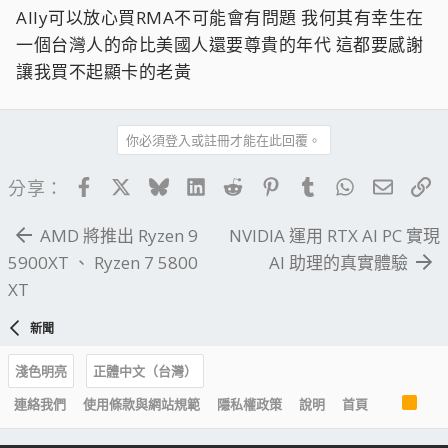
Ally可以放心買RMA不可能會有問題 我何其有幸生在
一個台灣人的命比美國人還要尊貴的年代 這都要感謝
讓我買不起顯卡的老黃
你必須登入或註冊才能在此回覆。
Facebook
X
Bluesky
LinkedIn
Reddit
Pinterest
Tumblr
WhatsApp
電子郵
連
分享：
AMD 將推出 Ryzen 9
NVIDIA 運用 RTX AI PC 實現
5900XT 、 Ryzen 7 5800
AI 助理的真實體驗
XT
新聞
淺色明亮
正體中文（台灣）
R
連絡我們
使用條款與網站規範
隱私權政策
說明
首頁
S
S