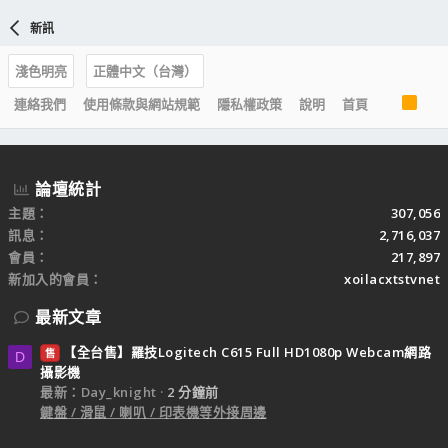
新訊
淺色明亮
正體中文（台灣）
R
連絡我們
使用條款與網站規範
隱私權政策
說明
首頁
S
S
論壇統計
主題
307,056
訊息
2,716,037
會員
217,897
新加入的會員
xoilacxtstvnet
最新文章
【全台售】羅技Logitech C615 Full HD1080p Webcam網路
售
D
攝影機
最新：Day_knight
2 分鐘前
鍵盤 / 滑鼠 / 喇叭 / 印表機等外接周邊