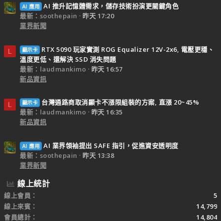
AI 推升記憶體需求，儲存技術扮演更關鍵角色
AI 應用
最新：soothepain
昨天 17:20
業界新聞
RTX 5090 玩家實測 ROG Equalizer 12V-2x6, 電壓更穩、
顯示卡
L
溫度更低、還解決 SSD 消失問題
最新：laudmankimo
昨天 16:57
新品資訊
台灣通路商取消顯卡不漲限組裝的方案, 直漲 20~45%
顯示卡
L
最新：laudmankimo
昨天 16:35
新品資訊
AI 業界領袖提出 SAFE 指引，促進資安透明度
AI 應用
最新：soothepain
昨天 13:38
業界新聞
線上統計
線上會員
5
線上來賓
14,799
會員總計
14,804