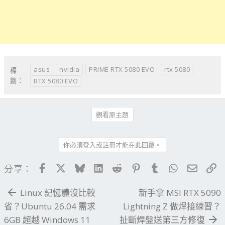
asus
nvidia
PRIME RTX 5080 EVO
rtx 5080
標
籤：
RTX 5080 EVO
觀看原主題
你必須登入或註冊才能在此回覆。
Facebook
X
Bluesky
LinkedIn
Reddit
Pinterest
Tumblr
WhatsApp
電子郵
連
分享：
Linux 記憶體沒比較
新手拿 MSI RTX 5090
省？Ubuntu 26.04 需求
Lightning Z 做焊接練習？
6GB 超越 Windows 11
扯斷焊盤送第三方修復