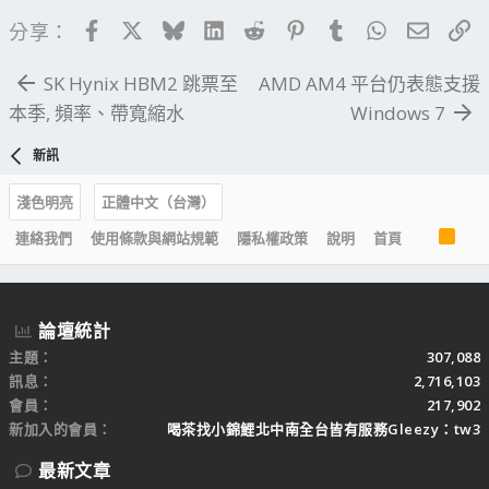
Facebook
X
Bluesky
LinkedIn
Reddit
Pinterest
Tumblr
WhatsApp
電子郵
連
分享：
SK Hynix HBM2 跳票至
AMD AM4 平台仍表態支援
本季, 頻率、帶寬縮水
Windows 7
新訊
淺色明亮
正體中文（台灣）
R
連絡我們
使用條款與網站規範
隱私權政策
說明
首頁
S
S
論壇統計
主題
307,088
訊息
2,716,103
會員
217,902
新加入的會員
喝茶找小錦鯉北中南全台皆有服務Gleezy：tw3
最新文章