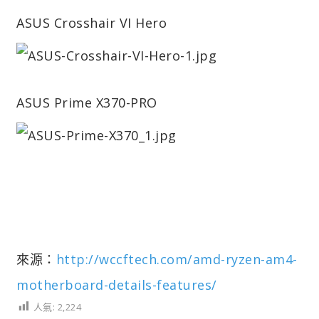
ASUS Crosshair VI Hero
ASUS Prime X370-PRO
來源：
http://wccftech.com/amd-ryzen-am4-
motherboard-details-features/
人氣:
2,224