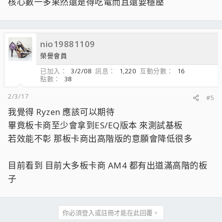
核心數一多果然還是得吃電而且還要穩壓
nio19881109
榮譽會員
已加入
3/2/08
訊息
1,220
互動分數
16
點數
38
2/3/17
#5
我覺得 Ryzen 應該可以期待
畢竟板卡商至少會拿到ES/EQ版本 來測試基板
若效能不彰 那板卡商出高階版的意願會降低很多
目前看到 目前大多板卡商 AM4 都有出道滿高階的板
子
你必須登入或註冊才能在此回覆。