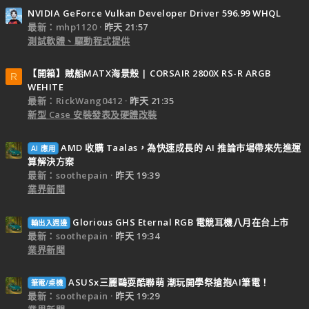
NVIDIA GeForce Vulkan Developer Driver 596.99 WHQL
最新：mhp1120
昨天 21:57
測試軟體、驅動程式提供
【開箱】賊船MATX海景殼 | CORSAIR 2800X RS-R ARGB
R
WEHITE
最新：RickWang0412
昨天 21:35
新型 Case 安裝發表及硬體改裝
AMD 收購 Taalas，為快速成長的 AI 推論市場帶來先進運
AI 應用
算解決方案
最新：soothepain
昨天 19:39
業界新聞
Glorious GHS Eternal RGB 電競耳機八月在台上市
輸出入週邊
最新：soothepain
昨天 19:34
業界新聞
ASUSx三麗鷗耍酷聯萌 潮玩開學祭搶抱AI筆電！
筆電/桌機
最新：soothepain
昨天 19:29