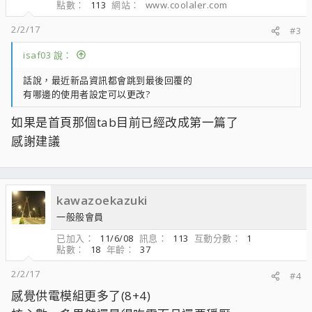
點數
113
網站
www.coolaler.com
2/2/17
#3
isaf03 說：
話說，最近新品資訊都會跳到最後回覆的
有哪邊的使用者設定可以更改?
如果是首頁那個tab目前已經改成第一篇了
感謝建議
kawazoekazuki
一般般會員
已加入
11/6/08
訊息
113
互動分數
1
點數
18
年齡
37
2/2/17
#4
感覺供電模組更多了(8+4)