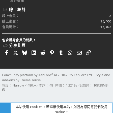
業界新聞
線上統計
線上會員
2
線上來賓
16,400
會員總計
16,402
包含隱身會員的總數。
分享此頁
Facebook
X
Bluesky
LinkedIn
Reddit
Pinterest
Tumblr
WhatsApp
電子郵件
連結
®
Community platform by XenForo
© 2010-2025 XenForo Ltd.
|
Style and
add-ons by ThemeHouse
寬度
查詢
48
時間
1.2219s
記憶體
108.28MB
本站使用 cookies。若繼續使用本站，則視為您同意我們使用
cookie。