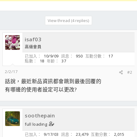
View thread (4 replies)
isaf03
高級會員
已加入
10/9/09
訊息
950
互動分數
17
點數
18
年齡
37
2/2/17
#2
話說，最近新品資訊都會跳到最後回覆的
有哪邊的使用者設定可以更改?
soothepain
full loading
已加入
9/17/03
訊息
23,479
互動分數
2,015