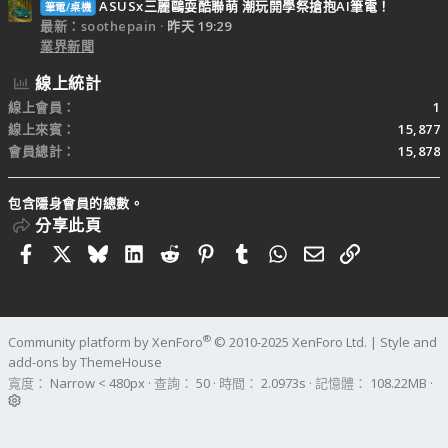
ASUSx三麗鷗耍酷聯萌 潮玩開學祭搶抱AI筆電！
筆電/桌機
最新：soothepain
昨天 19:29
業界新聞
線上統計
線上會員
1
線上來賓
15,877
會員總計
15,878
包含隱身會員的總數。
分享此頁
Facebook
X
Bluesky
LinkedIn
Reddit
Pinterest
Tumblr
WhatsApp
電子郵件
連結
®
Community platform by XenForo
© 2010-2025 XenForo Ltd.
|
Style and
add-ons by ThemeHouse
寬度
查詢
50
時間
2.0973s
記憶體
108.22MB