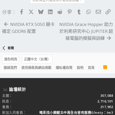
Facebook
X
Bluesky
LinkedIn
Reddit
Pinterest
Tumblr
WhatsApp
電子郵
連
分享：
NVIDIA RTX 5050 顯卡
NVIDIA Grace Hopper 助力
確定 GDDR6 配置
於利希研究中心 JUPITER 超
級電腦的模擬與訓練
新聞
淺色明亮
正體中文（台灣）
R
連絡我們
使用條款與網站規範
隱私權政策
說明
首頁
S
S
論壇統計
主題
307,088
訊息
2,716,101
會員
217,902
新加入的會員
喝茶找小錦鯉北中南全台皆有服務Gleezy：tw3