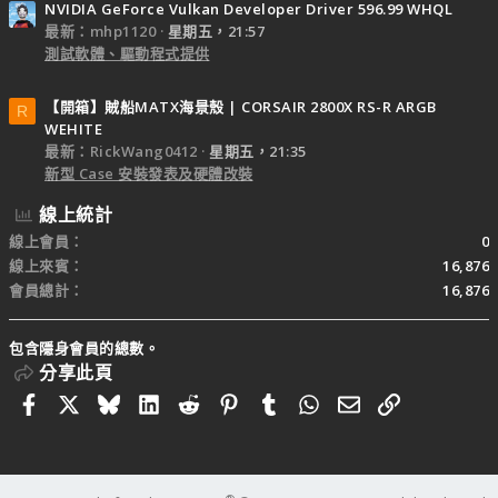
NVIDIA GeForce Vulkan Developer Driver 596.99 WHQL
最新：mhp1120
星期五，21:57
測試軟體、驅動程式提供
【開箱】賊船MATX海景殼 | CORSAIR 2800X RS-R ARGB
R
WEHITE
最新：RickWang0412
星期五，21:35
新型 Case 安裝發表及硬體改裝
線上統計
線上會員
0
線上來賓
16,876
會員總計
16,876
包含隱身會員的總數。
分享此頁
Facebook
X
Bluesky
LinkedIn
Reddit
Pinterest
Tumblr
WhatsApp
電子郵件
連結