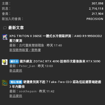
主題
307,098
訊息
2,716,118
會員
217,904
新加入的會員
PRECISION
最新文章
XPG TRITON II 360SE 一體式水冷開箱評測：AMD R9 9950X3D2
壓力實測
最新：古代靈異雙頭戰象
昨天 17:40
新型散熱裝置 / 散熱膏
國外網友 ZOTAC RTX 4090 送修四次最後換來 RTX 5090
顯示卡
最新：Peter_Jian
昨天 13:03
新品資訊
硬體貴到買不起？Take-Two CEO 認為低延遲雲端遊戲
電玩/軟體
3 年內翻倍
最新：soothepain
昨天 11:42
新品資訊