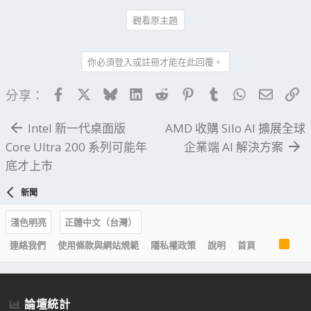
觀看原主題
你必須登入或註冊才能在此回覆。
Facebook
X
Bluesky
LinkedIn
Reddit
Pinterest
Tumblr
WhatsApp
電子郵
連
分享：
Intel 新一代桌面版
AMD 收購 Silo AI 擴展全球
Core Ultra 200 系列可能年
企業端 AI 解決方案
底才上市
新聞
淺色明亮
正體中文（台灣）
R
連絡我們
使用條款與網站規範
隱私權政策
說明
首頁
S
S
論壇統計