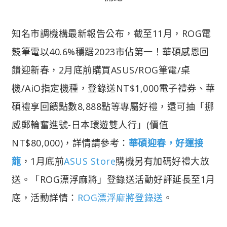
知名市調機構最新報告公布，截至11月，ROG電
競筆電以40.6%穩踞2023市佔第一！華碩感恩回
饋迎新春，2月底前購買ASUS/ROG筆電/桌
機/AiO指定機種，登錄送NT$1,000電子禮券、華
碩禮享回饋點數8,888點等專屬好禮，還可抽「挪
威郵輪奮進號-日本環遊雙人行」(價值
NT$80,000)，詳情請參考：
華碩迎春，好運接
龍
，1月底前
ASUS Store
購機另有加碼好禮大放
送。「ROG漂浮麻將」登錄送活動好評延長至1月
底，活動詳情：
ROG漂浮麻將登錄送
。