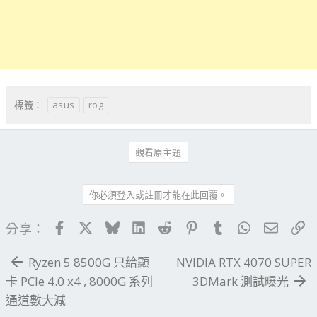
asus
rog
標籤：
觀看原主題
你必須登入或註冊才能在此回覆。
Facebook
X
Bluesky
LinkedIn
Reddit
Pinterest
Tumblr
WhatsApp
電子郵
連
分享：
Ryzen 5 8500G 只給顯
NVIDIA RTX 4070 SUPER
卡 PCIe 4.0 x4 , 8000G 系列
3DMark 測試曝光
通道數大減