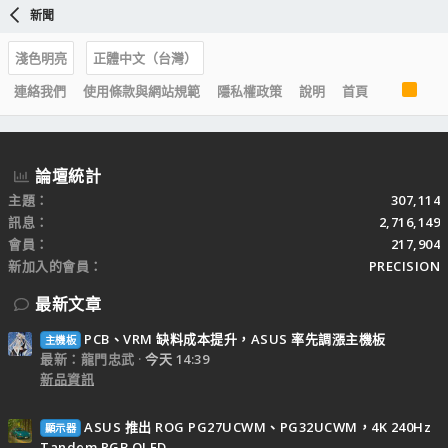
新聞
淺色明亮
正體中文（台灣）
R
連絡我們
使用條款與網站規範
隱私權政策
說明
首頁
S
S
論壇統計
主題
307,114
訊息
2,716,149
會員
217,904
新加入的會員
PRECISION
最新文章
PCB、VRM 缺料成本提升，ASUS 率先調漲主機板
主機板
最新：龍門忠武
今天 14:39
新品資訊
ASUS 推出 ROG PG27UCWM、PG32UCWM，4K 240Hz
顯示器
Tandem RGB OLED