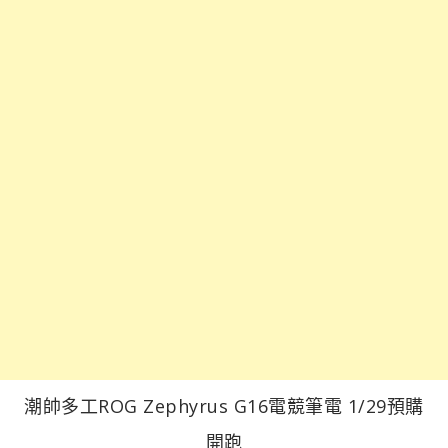
潮帥多工ROG Zephyrus G16電競筆電 1/29預購
開跑​