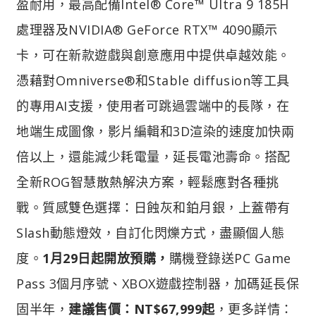
盈耐用，最高配備Intel® Core™ Ultra 9 185H
處理器及NVIDIA® GeForce RTX™ 4090顯示
卡，可在新款遊戲與創意應用中提供卓越效能。
憑藉對Omniverse®和Stable diffusion等工具
的專用AI支援，使用者可跳過雲端中的長隊，在
地端生成圖像，影片編輯和3D渲染的速度加快兩
倍以上，還能減少耗電量，延長電池壽命。搭配
全新ROG智慧散熱解決方案，輕鬆應對各種挑
戰。質感雙色選擇：日蝕灰和鉑月銀，上蓋帶有
Slash動態燈效，自訂化閃爍方式，盡顯個人態
度。
1月29日起開放預購，
購機登錄送PC Game
Pass 3個月序號、XBOX遊戲控制器，加碼延長保
固半年，
建議售價：NT$67,999起
，更多詳情：