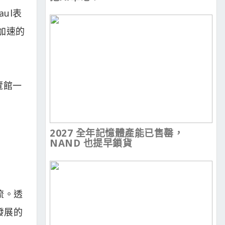
ul表
I加速的
覽館一
2027 全年記憶體產能已售罄，
NAND 也提早鎖貨
流。透
續發展的