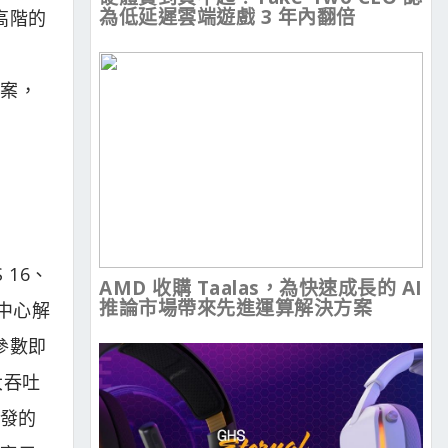
為低延遲雲端遊戲 3 年內翻倍
到高階的
方案，
S 16、
AMD 收購 Taalas，為快速成長的 AI
推論市場帶來先進運算解決方案
料中心解
級參數即
大吞吐
開發的