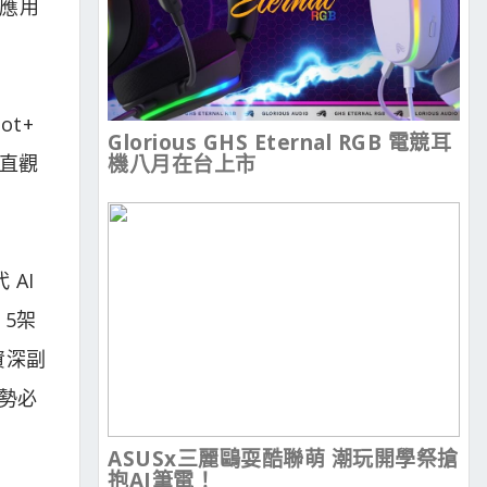
業應用
ot+
Glorious GHS Eternal RGB 電競耳
來直觀
機八月在台上市
AI
 5架
資深副
，勢必
ASUSx三麗鷗耍酷聯萌 潮玩開學祭搶
抱AI筆電！