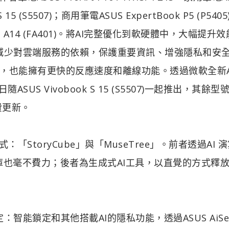
 S 15 (S5507)；商用筆電ASUS ExpertBook P5 (P540
aming A14 (FA401)。將AI完整優化到軟硬體中，大幅提升
幅減少對雲端服務的依賴，保護重要資訊、增強隱私和安
，也能擁有更快的反應速度和離線功能。透過微軟全新A
US Vivobook S 15 (S5507)一起推出，其餘型
免費更新。
StoryCube」與「MuseTree」。前者透過AI 
庫也毫不費力；後者為生成式AI工具，以直覺的方式釋
智能鎖定和其他搭載AI的隱私功能，透過ASUS AiSe