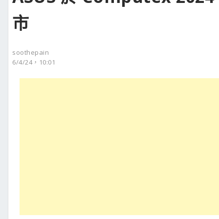
市
soothepain
6/4/24，10:01