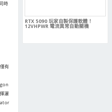
同時
RTX 5090 玩家自製保護軟體！
12VHPWR 電流異常自動關機
和僅有
gon
地揮灑
tor