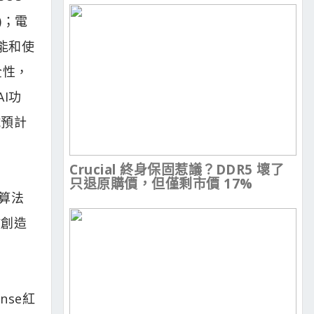
5)；電
效能和使
全性，
I功
號預計
Crucial 終身保固惹議？DDR5 壞了
只退原購價，但僅剩市價 17%
演算法
放創造
nse紅