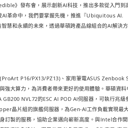
Incredible》發布會，展示創新AI科技，推出多款從入門
革命中，我們要掌握先機，推進『Ubiquitous AI.
展策略，致力打造智慧和永續的未來，透過華碩跨產品線組合的AI解決
roArt P16/PX13/PZ13)、家用筆電ASUS Zenbook 
的AI功能與強大算力，為消費者帶來更好的使用體驗。華碩資
200 NVL72的ESC AI POD AI伺服器，可執行兆
Hopper晶片組的旗艦伺服器，為Gen-AI工作負載實現最
訂製的服務，協助企業邁向嶄新高度。與Intel合作