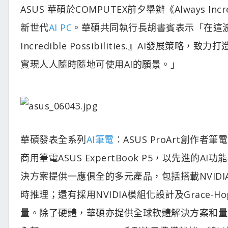
ASUS 華碩於COMPUTEX前夕舉辦《Always 
新世代
AI PC
。華碩共同執行長胡書賓表示「在這波AI
Incredible Possibilities.』AI發
實現人人隨時隨地可使用AI的願景。」
華碩發表全系列
AI筆電
：ASUS ProArt創作者筆電(P
商用筆電ASUS ExpertBook P5，以先進
決方案提供一應俱全的多元產品，包括搭載NVIDIA GB
時推理；還有採用NVIDIA模組化設計及Grace-
量。除了硬體，華碩亦提供全球軟體解決方案和量身