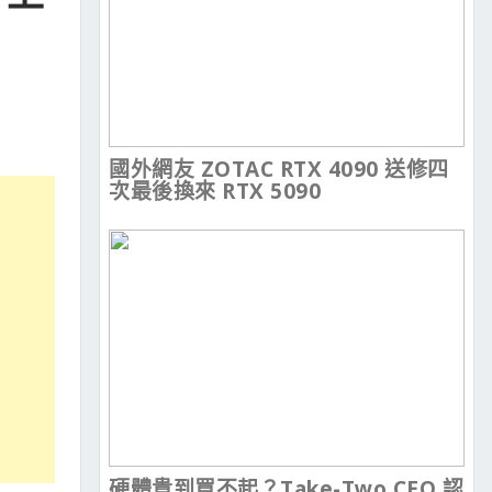
國外網友 ZOTAC RTX 4090 送修四
次最後換來 RTX 5090
硬體貴到買不起？Take-Two CEO 認