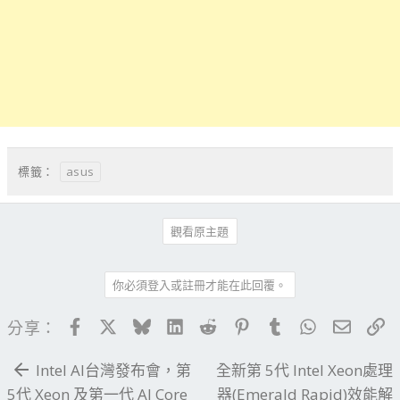
asus
標籤：
觀看原主題
你必須登入或註冊才能在此回覆。
Facebook
X
Bluesky
LinkedIn
Reddit
Pinterest
Tumblr
WhatsApp
電子郵
連
分享：
Intel AI台灣發布會，第
全新第 5代 Intel Xeon處理
5代 Xeon 及第一代 AI Core
器(Emerald Rapid)效能解