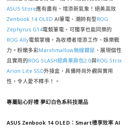
ASUS Store
應有盡有，增添新氣象！絕美高效
Zenbook 14 OLED
AI筆電、潮帥有型
ROG
Zephyrus G14
電競筆電、可獨享也能同樂的
ROG Ally
電競掌機，為收禮者增添工作、娛樂戰
力。粉嫩多彩
Marshmallow無線鍵鼠
、展現個性
且實用的
ROG SLASH經典單肩包2.0
與
ROG Strix
Arion Lite SSD
外接盒，具備時尚外觀與實用
性，令人愛不釋手！。
專屬貼心好禮 夢幻白色系科技潮品
ASUS Zenbook 14 OLED：Smart禮享效率 AI