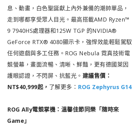
息、動畫，白色聖誕獻上內外兼備的潮帥單品，
走到哪都享受眾人目光。最高搭載AMD Ryzen™
9 7940HS處理器和125W TGP 的NVIDIA®
GeForce RTX® 4080顯示卡，強悍效能輕鬆駕馭
任何遊戲與多工任務。ROG Nebula 霓真技術電
競螢幕，畫面流暢、清晰、鮮豔，更有德國萊因
護眼認證，不閃屏、抗藍光。
建議售價：
NT$40,999起，
了解更多：
ROG Zephyrus G14
ROG Ally電競掌機：溫馨佳節同樂「隨時來
Game」