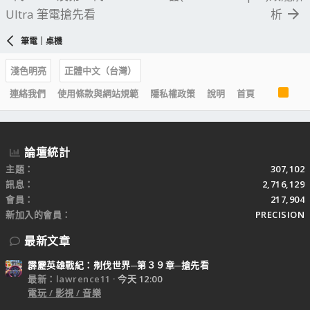
Ultra 筆電搶先看
析
筆電｜桌機
淺色明亮
正體中文（台灣）
R
連絡我們
使用條款與網站規範
隱私權政策
說明
首頁
S
S
論壇統計
主題
307,102
訊息
2,716,129
會員
217,904
新加入的會員
PRECISION
最新文章
霹靂英雄戰紀：刜伐世界─第３９章─搶先看
最新：lawrence11
今天 12:00
電玩 / 影視 / 音樂