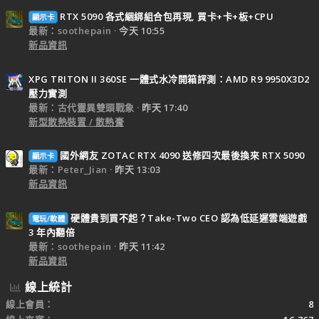
RTX 5090 各式綑綁組合包再現, 買卡+卡+板+CPU
顯示卡
最新：soothepain
今天 10:55
新品資訊
XPG TRITON II 360SE 一體式水冷開箱評測：AMD R9 9950X3D2
壓力實測
最新：古代靈異雙頭戰象
昨天 17:40
新型散熱裝置 / 散熱膏
國外網友 ZOTAC RTX 4090 送修四次最後換來 RTX 5090
顯示卡
最新：Peter_Jian
昨天 13:03
新品資訊
硬體貴到買不起？Take-Two CEO 認為低延遲雲端遊戲
電玩/軟體
3 年內翻倍
最新：soothepain
昨天 11:42
新品資訊
線上統計
線上會員
8