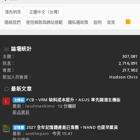
淺色明亮
正體中文（台灣）
R
連絡我們
使用條款與網站規範
隱私權政策
說明
首頁
S
S
論壇統計
主題
307,081
訊息
2,716,091
會員
217,902
新加入的會員
Hudson Chris
最新文章
PCB、VRM 缺料成本提升，ASUS 率先調漲主機板
主機板
L
最新：laudmankimo
12 分鐘前
新品資訊
2027 全年記憶體產能已售罄，NAND 也提早鎖貨
記憶體
最新：soothepain
今天 15:47
新品資訊