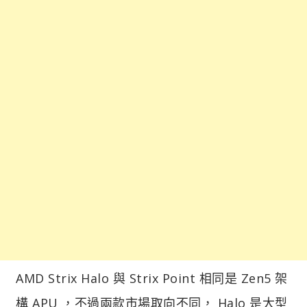
AMD Strix Halo 與 Strix Point 相同是 Zen5 架
構 APU ，不過兩款市場取向不同， Halo 是大型