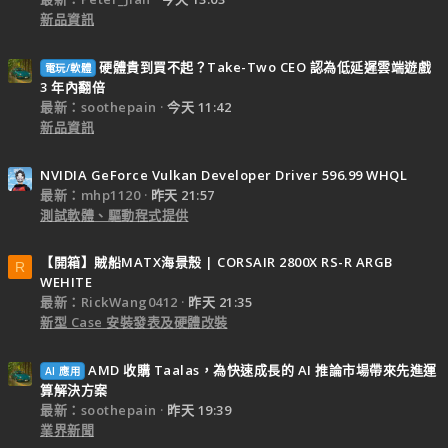
新品資訊
硬體貴到買不起？Take-Two CEO 認為低延遲雲端遊戲
電玩/軟體
3 年內翻倍
最新：soothepain
今天 11:42
新品資訊
NVIDIA GeForce Vulkan Developer Driver 596.99 WHQL
最新：mhp1120
昨天 21:57
測試軟體、驅動程式提供
【開箱】賊船MATX海景殼 | CORSAIR 2800X RS-R ARGB
R
WEHITE
最新：RickWang0412
昨天 21:35
新型 Case 安裝發表及硬體改裝
AMD 收購 Taalas，為快速成長的 AI 推論市場帶來先進運
AI 應用
算解決方案
最新：soothepain
昨天 19:39
業界新聞