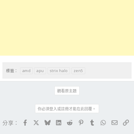
amd
apu
strix halo
zen5
標籤：
觀看原主題
你必須登入或註冊才能在此回覆。
Facebook
X
Bluesky
LinkedIn
Reddit
Pinterest
Tumblr
WhatsApp
電子郵
連
分享：