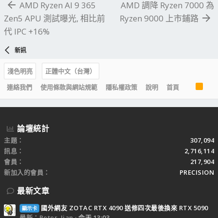
AMD Ryzen AI 9 365
AMD 調降 Ryzen 7000 為
Zen5 APU 測試曝光, 相比前
Ryzen 9000 上市鋪路
代 IPC +16%
新訊
淺色明亮
正體中文（台灣）
R
連絡我們
使用條款與網站規範
隱私權政策
說明
首頁
S
S
論壇統計
主題
307,094
訊息
2,716,114
會員
217,904
新加入的會員
PRECISION
最新文章
國外網友 ZOTAC RTX 4090 送修四次最後換來 RTX 5090
顯示卡
最新：Peter_Jian
今天 13:03