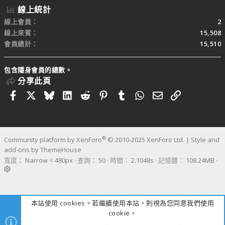
線上統計
線上會員
2
線上來賓
15,508
會員總計
15,510
包含隱身會員的總數。
分享此頁
Facebook
X
Bluesky
LinkedIn
Reddit
Pinterest
Tumblr
WhatsApp
電子郵件
連結
®
Community platform by XenForo
© 2010-2025 XenForo Ltd.
|
Style and
add-ons by ThemeHouse
寬度
查詢
50
時間
2.1048s
記憶體
108.24MB
本站使用 cookies。若繼續使用本站，則視為您同意我們使用
cookie。