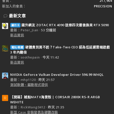
會員
217,904
新加入的會員
PRECISION
最新文章
國外網友 ZOTAC RTX 4090 送修四次最後換來 RTX 5090
顯示卡
最新：Peter_Jian
53 分鐘前
新品資訊
硬體貴到買不起？Take-Two CEO 認為低延遲雲端遊戲
電玩/軟體
3 年內翻倍
最新：soothepain
今天 11:42
新品資訊
NVIDIA GeForce Vulkan Developer Driver 596.99 WHQL
最新：mhp1120
昨天 21:57
測試軟體、驅動程式提供
【開箱】賊船MATX海景殼 | CORSAIR 2800X RS-R ARGB
R
WEHITE
最新：RickWang0412
昨天 21:35
新型 Case 安裝發表及硬體改裝