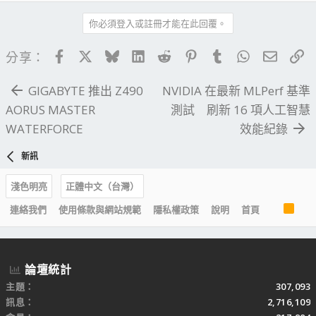
你必須登入或註冊才能在此回覆。
Facebook
X
Bluesky
LinkedIn
Reddit
Pinterest
Tumblr
WhatsApp
電子郵
連
分享：
GIGABYTE 推出 Z490
NVIDIA 在最新 MLPerf 基準
AORUS MASTER
測試 刷新 16 項人工智慧
WATERFORCE
效能紀錄
新訊
淺色明亮
正體中文（台灣）
R
連絡我們
使用條款與網站規範
隱私權政策
說明
首頁
S
S
論壇統計
主題
307,093
訊息
2,716,109