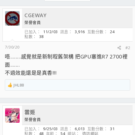
CGEWAY
榮譽會員
已加入
11/2/03
訊息
3,916
互動分數
24
點數
38
7/30/20
#2
唔........感覺就是新制程舊架構 把GPU塞進R7 2700裡
面.......
不過效能還是是真香!!!
JHL88
R
e
a
c
雲姬
t
i
榮譽會員
o
已加入
9/25/03
訊息
6,013
互動分數
31
n
點數
48
年齡
54
網站
造訪網站