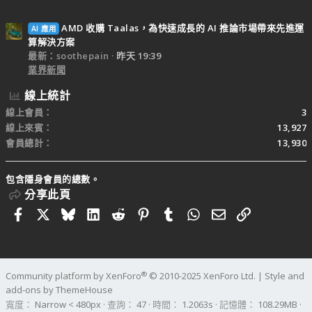
AMD 收購 Taalas，為快速成長的 AI 推論市場帶來先進運
AI 應用
算解決方案
最新：soothepain
昨天 19:39
業界新聞
線上統計
線上會員
3
線上來賓
13,927
會員總計
13,930
包含隱身會員的總數。
分享此頁
Facebook
X
Bluesky
LinkedIn
Reddit
Pinterest
Tumblr
WhatsApp
電子郵件
連結
®
Community platform by XenForo
© 2010-2025 XenForo Ltd.
|
Style and
add-ons by ThemeHouse
寬度
查詢
47
時間
1.2063s
記憶體
108.29MB