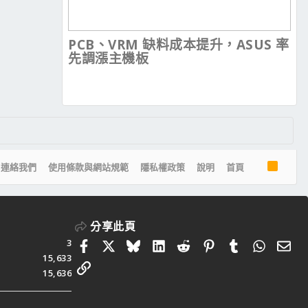
PCB、VRM 缺料成本提升，ASUS 率
先調漲主機板
R
連絡我們
使用條款與網站規範
隱私權政策
說明
首頁
S
S
分享此頁
3
Facebook
X
Bluesky
LinkedIn
Reddit
Pinterest
Tumblr
Whats
電
15,633
連結
15,636