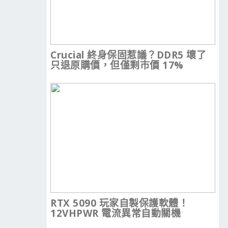
Crucial 終身保固惹議？DDR5 壞了
只退原購價，但僅剩市價 17%
RTX 5090 玩家自製保護軟體！
12VHPWR 電流異常自動關機