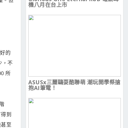
機八月在台上市
太好的
少，不
0 所
ASUSx三麗鷗耍酷聯萌 潮玩開學祭搶
抱AI筆電！
階
已有得到
機甚至