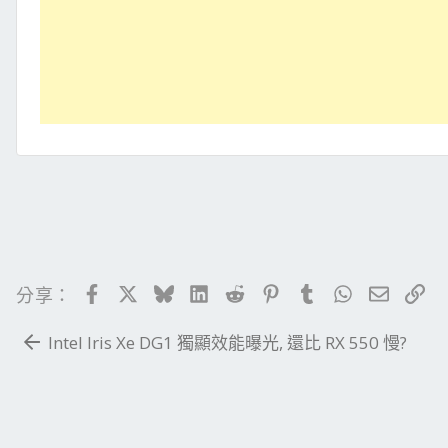
Facebook
X
Bluesky
LinkedIn
Reddit
Pinterest
Tumblr
WhatsApp
電子郵
連
分享：
Intel Iris Xe DG1 獨顯效能曝光, 還比 RX 550 慢?