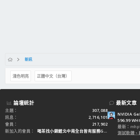
新訊
淺色明亮
正體中文（台灣）
論壇統計
最新文章
主題
307,088
NVIDIA Ge
訊息
2,716,101
596.99 WH
會員
217,902
最新：mhp1
新加入的會員
喝茶找小錦鯉北中南全台皆有服務Gleezy：tw3
測試軟體、