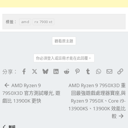
amd
rx 7900 xt
標籤：
觀看原主題
你必須登入或註冊才能在此回覆。
Facebook
X
Bluesky
LinkedIn
Reddit
Pinterest
Tumblr
WhatsApp
電子郵
連
分享：
AMD Ryzen 9
AMD Ryzen 9 7950X3D 重
7950X3D 官方測試曝光, 遊
回最強遊戲處理器寶座,與
戲比 13900K 更快
Ryzen 9 7950X、Core i9-
13900KS、13900K 效能比
較
新訊