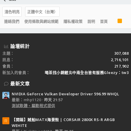
淺色明亮
正體中文（台灣）
R
連絡我們
使用條款與網站規範
隱私權政策
說明
首頁
S
S
論壇統計
主題
307,088
訊息
2,716,101
會員
217,902
新加入的會員
喝茶找小錦鯉北中南全台皆有服務Gleezy：tw3
最新文章
NVIDIA GeForce Vulkan Developer Driver 596.99 WHQL
最新：mhp1120
昨天 21:57
測試軟體、驅動程式提供
【開箱】賊船MATX海景殼 | CORSAIR 2800X RS-R ARGB
R
WEHITE