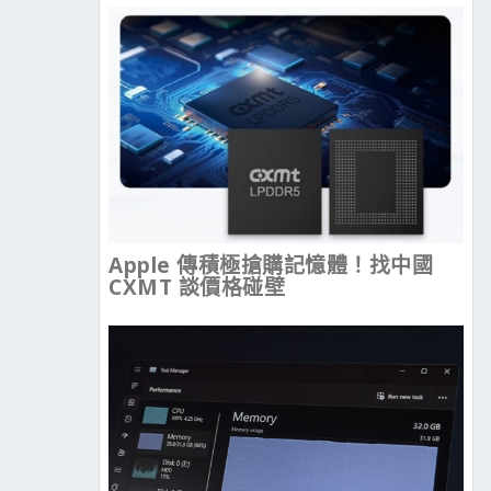
Apple 傳積極搶購記憶體！找中國
CXMT 談價格碰壁