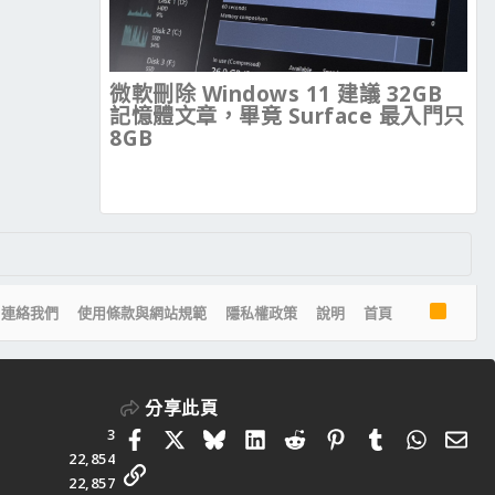
微軟刪除 Windows 11 建議 32GB
記憶體文章，畢竟 Surface 最入門只
8GB
R
連絡我們
使用條款與網站規範
隱私權政策
說明
首頁
S
S
分享此頁
3
Facebook
X
Bluesky
LinkedIn
Reddit
Pinterest
Tumblr
Whats
電
22,854
連結
22,857