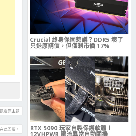
Crucial 終身保固惹議？DDR5 壞了
只退原購價，但僅剩市價 17%
觀看原主題
RTX 5090 玩家自製保護軟體！
在此回覆。
12VHPWR 電流異常自動關機