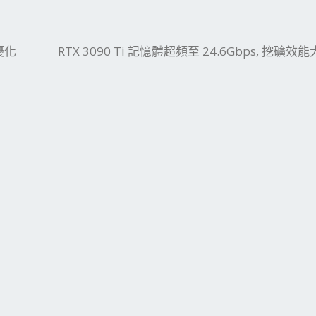
件
結
動優化
RTX 3090 Ti 記憶體超頻至 24.6Gbps, 挖礦效