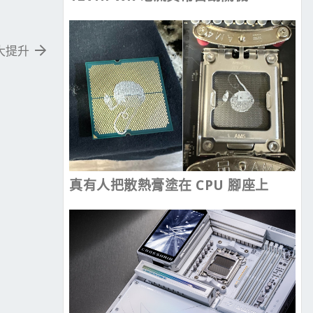
能大提升
真有人把散熱膏塗在 CPU 腳座上