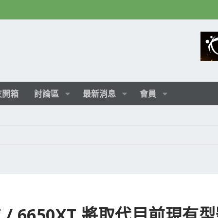
友開箱
討論區
最新消息
會員
0XT / 6650XT 將取代目前現有