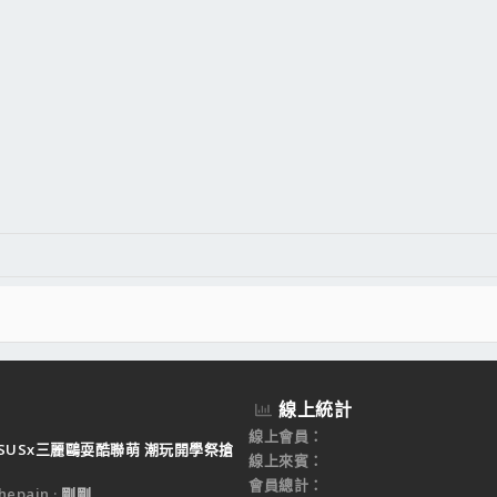
線上統計
線上會員
SUSx三麗鷗耍酷聯萌 潮玩開學祭搶
線上來賓
會員總計
epain
剛剛