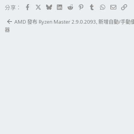
Facebook
X
Bluesky
LinkedIn
Reddit
Pinterest
Tumblr
WhatsApp
電子郵
連
分享：
AMD 發布 Ryzen Master 2.9.0.2093, 新增自動/手
器