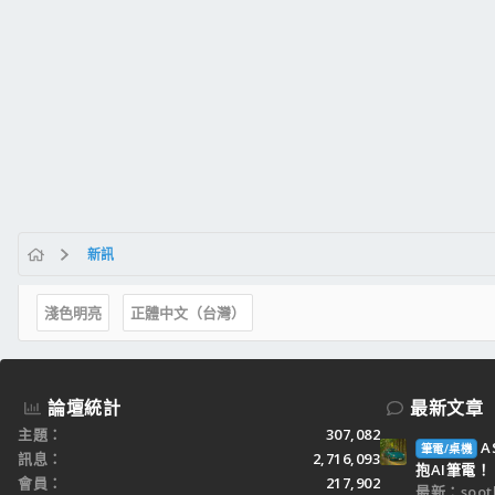
新訊
淺色明亮
正體中文（台灣）
論壇統計
最新文章
主題
307,082
A
筆電/桌機
訊息
2,716,093
抱AI筆電！
會員
217,902
最新：sooth