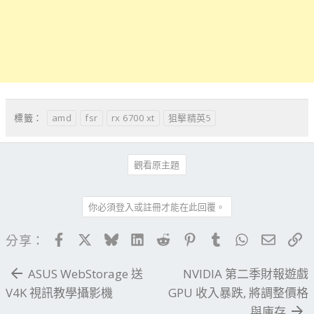
amd
fsr
rx 6700 xt
狙擊精英5
標籤：
觀看原主題
你必須登入或註冊才能在此回覆。
Facebook
X
Bluesky
LinkedIn
Reddit
Pinterest
Tumblr
WhatsApp
電子郵
連
分享：
ASUS WebStorage 送
NVIDIA 第二季財報遊戲
V4K 視訊教學攝影機
GPU 收入暴跌, 將調整價格
與庫存