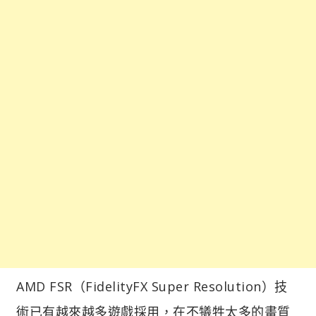
AMD FSR（FidelityFX Super Resolution）技
術已有越來越多遊戲採用，在不犧牲太多的畫質