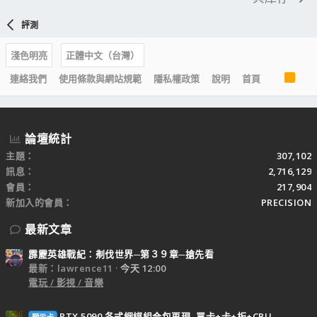
評測
淺色明亮
正體中文（台灣）
R
連絡我們
使用條款與網站規範
隱私權政策
說明
首頁
S
S
論壇統計
主題
307,102
訊息
2,716,129
會員
217,904
新加入的會員
PRECISION
最新文章
霹靂英雄戰紀：刜伐世界─第３９章─搶先看
最新：lawrence11
今天 12:00
電玩 / 影視 / 音樂
RTX 5090 各式綑綁組合包再現, 買卡+卡+板+CPU
顯示卡