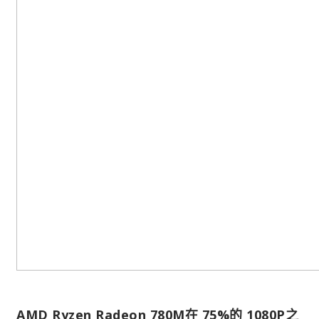
AMD Ryzen Radeon 780M在 75%的 1080P之