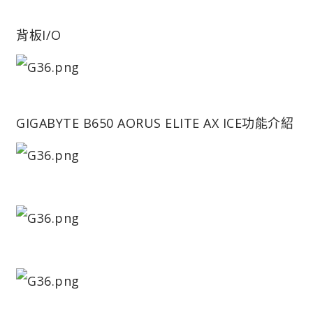
背板I/O
GIGABYTE B650 AORUS ELITE AX ICE功能介紹