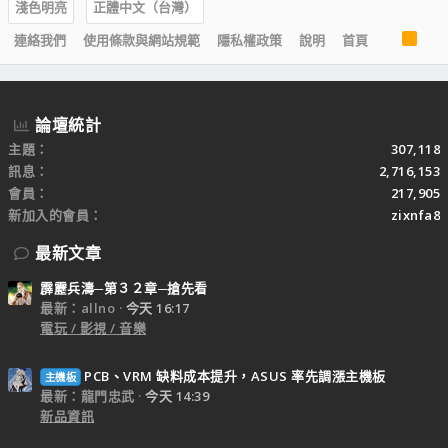
淺色明亮
正體中文（台灣）
R
連絡我們
使用條款與網站規範
隱私權政策
說明
首頁
S
S
論壇統計
主題
307,118
訊息
2,716,153
會員
217,905
新加入的會員
zixnfa8
最新文章
霹靂兵濤─第３２章─搶先看
最新：allno
今天 16:17
電玩 / 影視 / 音樂
PCB、VRM 缺料成本提升，ASUS 率先調漲主機板
主機板
最新：龍門忠武
今天 14:39
新品資訊