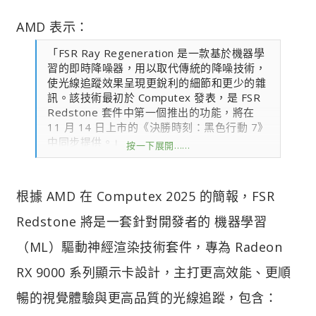
AMD 表示：
「FSR Ray Regeneration 是一款基於機器學
習的即時降噪器，用以取代傳統的降噪技術，
使光線追蹤效果呈現更銳利的細節和更少的雜
訊。該技術最初於 Computex 發表，是 FSR
Redstone 套件中第一個推出的功能，將在
11 月 14 日上市的《決勝時刻：黑色行動 7》
中同步提供。」
按一下展開……
「在 AMD Radeon RX 9000 系列顯示卡上，
FSR Ray Regeneration 會利用神經網路處理
根據 AMD 在 Computex 2025 的簡報，FSR
光追反射與陰影，並在升級與插幀之前先進行
處理，以呈現清晰、電影感更強的畫面，帶來
Redstone 將是一套針對開發者的 機器學習
更沉浸的體驗。」
（ML）驅動神經渲染技術套件，專為 Radeon
RX 9000 系列顯示卡設計，主打更高效能、更順
暢的視覺體驗與更高品質的光線追蹤，包含：