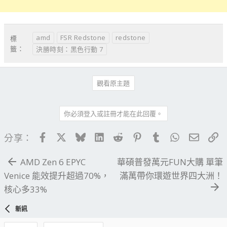
amd
FSR Redstone
redstone
標
籤：
決勝時刻：黑色行動 7
觀看原主題
你必須登入或註冊才能在此回覆。
Facebook
X
Bluesky
LinkedIn
Reddit
Pinterest
Tumblr
WhatsApp
電子郵
連
分享：
AMD Zen 6 EPYC
華碩普發萬元FUN大購 單筆
Venice 能效提升超過70%，
滿萬帶你環遊世界四大洲！
核心多33%
新訊