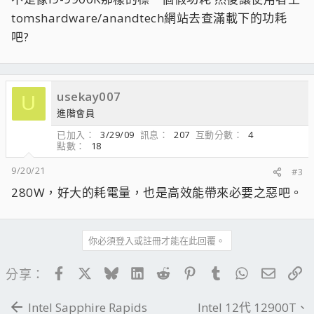
tomshardware/anandtech網站去查滿載下的功耗
吧?
usekay007
U
進階會員
已加入
3/29/09
訊息
207
互動分數
4
點數
18
9/20/21
#3
280W，好大的耗電量，也是高效能帶來必要之惡吧。
你必須登入或註冊才能在此回覆。
Facebook
X
Bluesky
LinkedIn
Reddit
Pinterest
Tumblr
WhatsApp
電子郵
連
分享：
Intel Sapphire Rapids
Intel 12代 12900T、