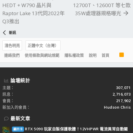
HEDT + W790 晶片與
12700T、12600T 等七款
Raptor Lake 13代同2022年
35W處理器規格曝光
Q3推出
新訊
淺色明亮
正體中文（台灣）
R
連絡我們
使用條款與網站規範
隱私權政策
說明
首頁
S
S
論壇統計
主題
307,071
訊息
2,716,073
會員
217,902
新加入的會員
Hudson Chris
最新文章
RTX 5090 玩家自製保護軟體！12VHPWR 電流異常自動關
顯示卡