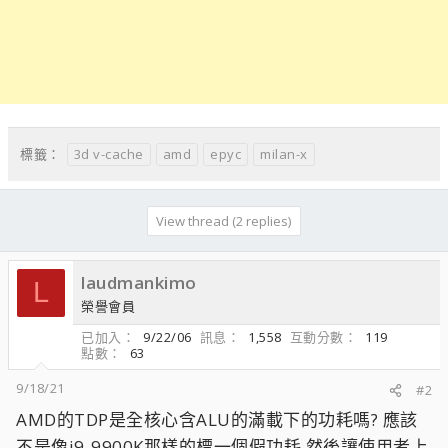
3d v-cache
amd
epyc
milan-x
標籤：
View thread (2 replies)
laudmankimo
L
榮譽會員
已加入
9/22/06
訊息
1,558
互動分數
119
點數
63
9/18/21
#2
AMD的TDP是全核心含ALU的滿載下的功耗嗎? 應該
不是像i9-9900K那樣的標一個假功耗 然後讓使用者上