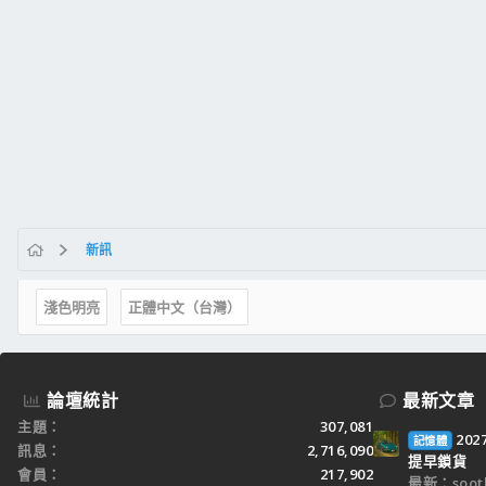
新訊
淺色明亮
正體中文（台灣）
論壇統計
最新文章
主題
307,081
20
記憶體
訊息
2,716,090
提早鎖貨
會員
217,902
最新：sooth