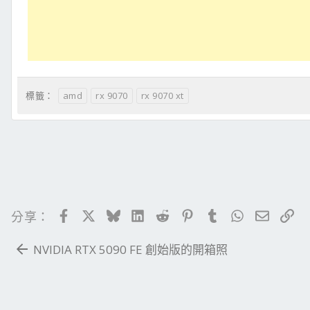
amd
rx 9070
rx 9070 xt
標籤：
Facebook
X
Bluesky
LinkedIn
Reddit
Pinterest
Tumblr
WhatsApp
電子郵
連
分享：
NVIDIA RTX 5090 FE 創始版的開箱照