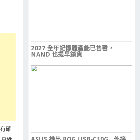
2027 全年記憶體產能已售罄，
NAND 也提早鎖貨
未有確
ASUS 推出 ROG USB-C10G , 外接
3月推