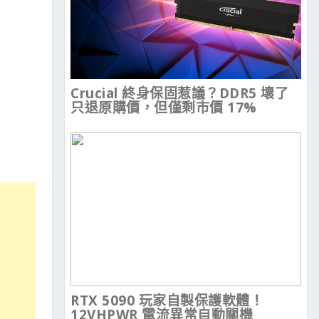
Crucial 終身保固惹議？DDR5 壞了
只退原購價，但僅剩市價 17%
RTX 5090 玩家自製保護軟體！
12VHPWR 電流異常自動關機