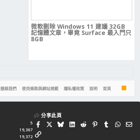
微軟刪除 Windows 11 建議 32GB
記憶體文章，畢竟 Surface 最入門只
8GB
R
連絡我們
使用條款與網站規範
隱私權政策
說明
首頁
S
S
分享此頁
5
Facebook
X
Bluesky
LinkedIn
Reddit
Pinterest
Tumblr
Whats
電
19,367
連結
19,372