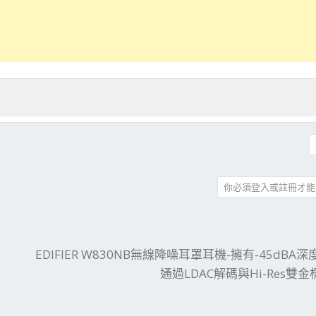
你必須登入或註冊才能
件
結
EDIFIER W830NB無線降噪耳罩耳機-擁有-45dBA
通過LDAC解碼與Hi-Res雙