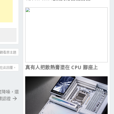
觀看原主題
真有人把散熱膏塗在 CPU 腳座上
在此回覆。
深度降噪，還
金標認證