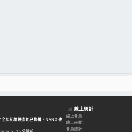
線上統計
線上會員
27 全年記憶體產能已售罄，NAND 也
線上來賓
會員總計
epain
15 分鐘前