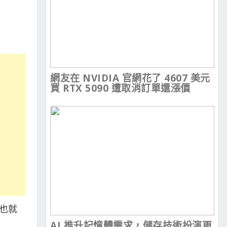
網友在 NVIDIA 官網花了 4607 美元
買 RTX 5090 遭取消訂單還漲價
要也就
AI 推升記憶體需求，儲存技術扮演更