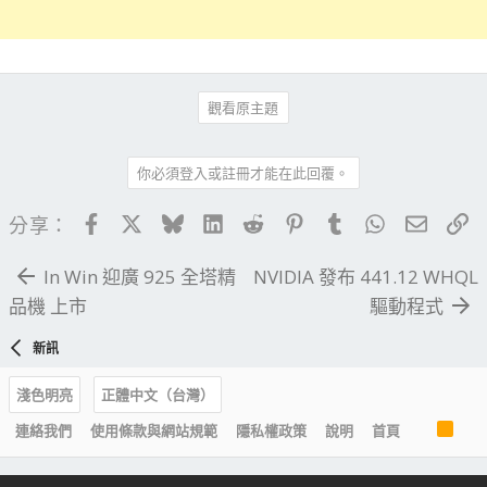
觀看原主題
你必須登入或註冊才能在此回覆。
Facebook
X
Bluesky
LinkedIn
Reddit
Pinterest
Tumblr
WhatsApp
電子郵
連
分享：
In Win 迎廣 925 全塔精
NVIDIA 發布 441.12 WHQL
品機 上市
驅動程式
新訊
淺色明亮
正體中文（台灣）
R
連絡我們
使用條款與網站規範
隱私權政策
說明
首頁
S
S