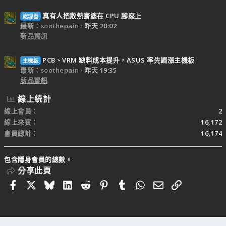
真有人把散熱膏塗在 CPU 腳座上
處理器
最新：soothepain
昨天 20:02
新品資訊
PCB、VRM 缺料成本提升，ASUS 率先調漲主機板
主機板
最新：soothepain
昨天 19:35
新品資訊
線上統計
線上會員
2
線上來賓
16,172
會員總計
16,174
包含隱身會員的總數。
分享此頁
Facebook
X
Bluesky
LinkedIn
Reddit
Pinterest
Tumblr
WhatsApp
電子郵件
連結