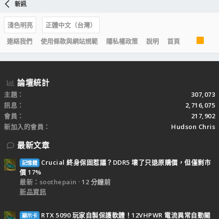
新訊
淺色明亮
正體中文（台灣）
R
連絡我們
使用條款與網站規範
隱私權政策
說明
首頁
S
S
論壇統計
主題
307,073
訊息
2,716,075
會員
217,902
新加入的會員
Hudson Chris
最新文章
Crucial 終身保固惹議？DDR5 壞了只退原購價，但僅剩市
記憶體
價 17%
最新：soothepain
12 分鐘前
新品資訊
RTX 5090 玩家自製保護軟體！12VHPWR 電流異常自動關
顯示卡