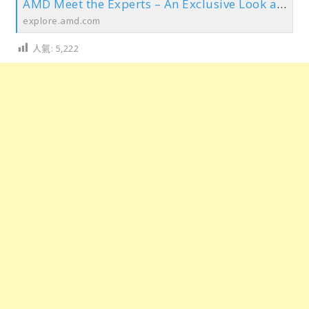
AMD Meet the Experts – An Exclusive Look at Partner Products: A Showcase of The New AM5 Motherboards
explore.amd.com
人氣:
5,222