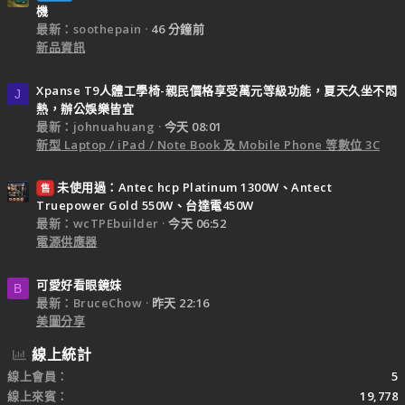
機
最新：soothepain
46 分鐘前
新品資訊
Xpanse T9人體工學椅-親民價格享受萬元等級功能，夏天久坐不悶
J
熱，辦公娛樂皆宜
最新：johnuahuang
今天 08:01
新型 Laptop / iPad / Note Book 及 Mobile Phone 等數位 3C
未使用過：Antec hcp Platinum 1300W、Antect
售
Truepower Gold 550W、台達電450W
最新：wcTPEbuilder
今天 06:52
電源供應器
可愛好看眼鏡妹
B
最新：BruceChow
昨天 22:16
美圖分享
線上統計
線上會員
5
線上來賓
19,778