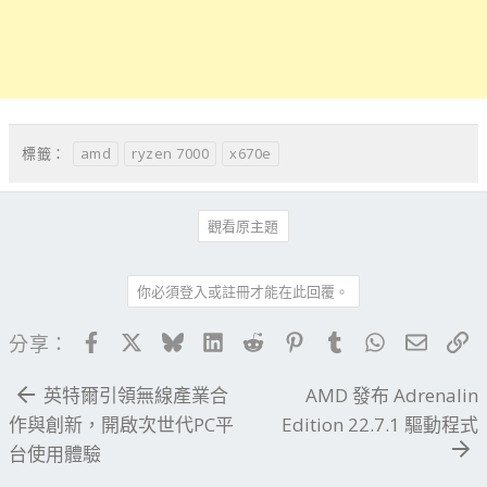
amd
ryzen 7000
x670e
標籤：
觀看原主題
你必須登入或註冊才能在此回覆。
Facebook
X
Bluesky
LinkedIn
Reddit
Pinterest
Tumblr
WhatsApp
電子郵
連
分享：
英特爾引領無線產業合
AMD 發布 Adrenalin
作與創新，開啟次世代PC平
Edition 22.7.1 驅動程式
台使用體驗