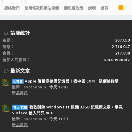
R
連絡我們
使用條款與網站規範
隱私權政策
說明
首頁
S
S
論壇統計
主題
307,059
訊息
2,716,047
會員
217,898
新加入的會員
socoliveootv
最新文章
Apple 傳積極搶購記憶體！找中國 CXMT 談價格碰壁
記憶體
最新：soothepain
今天 12:02
新品資訊
微軟刪除 Windows 11 建議 32GB 記憶體文章，畢竟
電玩/軟體
Surface 最入門只 8GB
最新：soothepain
今天 11:13
新品資訊