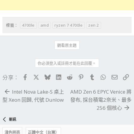
4700le
amd
ryzen 7 4700le
zen 2
標籤：
觀看原主題
你必須登入或註冊才能在此回覆。
Facebook
X
Bluesky
LinkedIn
Reddit
Pinterest
Tumblr
WhatsApp
電子郵
連
分享：
Intel Nova Lake-S 桌上
AMD Zen 6 EPYC Venice 將
型 Xeon 回歸, 代號 Dunlow
發布, 採台積電2奈米、最多
256 個核心
新訊
淺色明亮
正體中文（台灣）