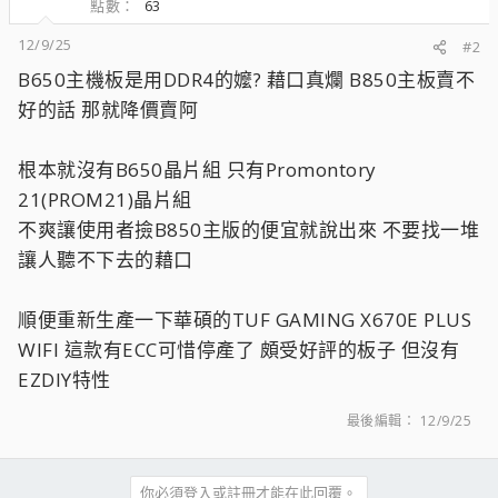
點數
63
12/9/25
#2
B650主機板是用DDR4的嬤? 藉口真爛 B850主板賣不
好的話 那就降價賣阿
根本就沒有B650晶片組 只有Promontory
21(PROM21)晶片組
不爽讓使用者撿B850主版的便宜就說出來 不要找一堆
讓人聽不下去的藉口
順便重新生產一下華碩的TUF GAMING X670E PLUS
WIFI 這款有ECC可惜停產了 頗受好評的板子 但沒有
EZDIY特性
最後編輯：
12/9/25
你必須登入或註冊才能在此回覆。