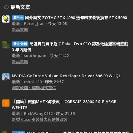
最新文章
國外網友 ZOTAC RTX 4090 送修四次最後換來 RTX 5090
顯示卡
最新：Peter_Jian
今天 13:03
新品資訊
硬體貴到買不起？Take-Two CEO 認為低延遲雲端遊戲
電玩/軟體
3 年內翻倍
最新：soothepain
今天 11:42
新品資訊
NVIDIA GeForce Vulkan Developer Driver 596.99 WHQL
最新：mhp1120
昨天 21:57
測試軟體、驅動程式提供
【開箱】賊船MATX海景殼 | CORSAIR 2800X RS-R ARGB
R
WEHITE
最新：RickWang0412
昨天 21:35
新型 Case 安裝發表及硬體改裝