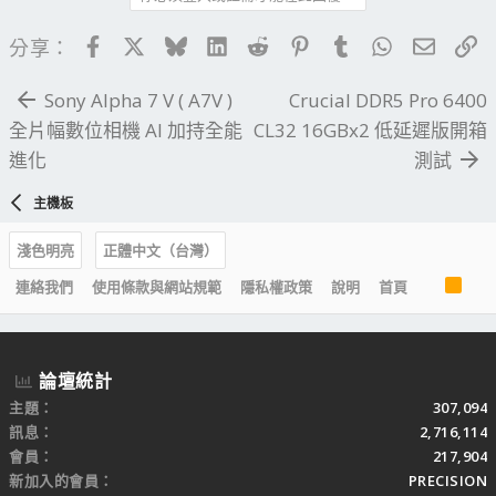
Facebook
X
Bluesky
LinkedIn
Reddit
Pinterest
Tumblr
WhatsApp
電子郵
連
分享：
Sony Alpha 7 V ( A7V )
Crucial DDR5 Pro 6400
全片幅數位相機 AI 加持全能
CL32 16GBx2 低延遲版開箱
進化
測試
主機板
淺色明亮
正體中文（台灣）
R
連絡我們
使用條款與網站規範
隱私權政策
說明
首頁
S
S
論壇統計
主題
307,094
訊息
2,716,114
會員
217,904
新加入的會員
PRECISION