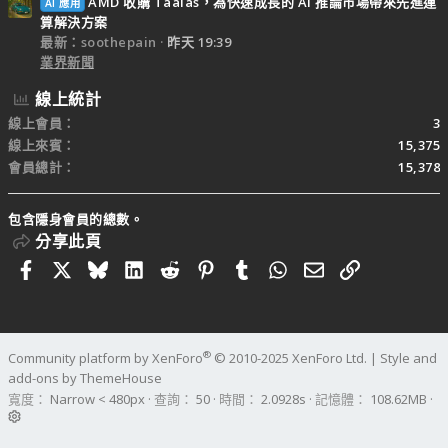
AMD 收購 Taalas，為快速成長的 AI 推論市場帶來先進運
AI 應用
算解決方案
最新：soothepain
昨天 19:39
業界新聞
線上統計
線上會員
3
線上來賓
15,375
會員總計
15,378
包含隱身會員的總數。
分享此頁
Facebook
X
Bluesky
LinkedIn
Reddit
Pinterest
Tumblr
WhatsApp
電子郵件
連結
®
Community platform by XenForo
© 2010-2025 XenForo Ltd.
|
Style and
add-ons by ThemeHouse
寬度
查詢
50
時間
2.0928s
記憶體
108.62MB