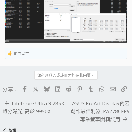
龍門忠武
R
e
a
c
你必須登入或註冊才能在此回覆。
t
i
Facebook
X
Bluesky
LinkedIn
Reddit
Pinterest
Tumblr
WhatsApp
電子郵
連
分享：
o
n
Intel Core Ultra 9 285K
ASUS ProArt Display內容
s
：
跑分曝光, 高於 9950X
創作最佳利器, PA278CFRV
專業螢幕開箱試用
新訊