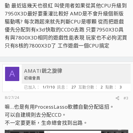
動 最近這幾天也很紅 叫使用者如果從其他CPU升級到
7950X3D最好要重灌比較好 AMD是不會升級個新版
驅動嗎? 每次跑起來就先判斷CPU是哪顆 從而把遊戲
優先分配到有x3d快取的CCD0去跑 只要7950X3D具
有與7800X3D相同的遊戲性能表現 玩家也不必拘泥買
只有8核的7800X3D了 工作遊戲一個CPU搞定
AMATI銃之旋律
A
初級會員
已加入
1/7/10
訊息
27
互動分數
2
點數
3
8/27/24
#3
嘛...也是有用ProcessLasso軟體自動分配這招。
可以自建規則去分配CCD。
不一定要更新，生命總會找到出路。