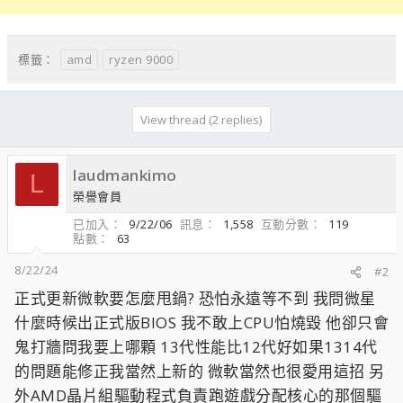
amd
ryzen 9000
標籤：
View thread (2 replies)
laudmankimo
L
榮譽會員
已加入
9/22/06
訊息
1,558
互動分數
119
點數
63
8/22/24
#2
正式更新微軟要怎麼甩鍋? 恐怕永遠等不到 我問微星
什麼時候出正式版BIOS 我不敢上CPU怕燒毀 他卻只會
鬼打牆問我要上哪顆 13代性能比12代好如果1314代
的問題能修正我當然上新的 微軟當然也很愛用這招 另
外AMD晶片組驅動程式負責跑遊戲分配核心的那個驅