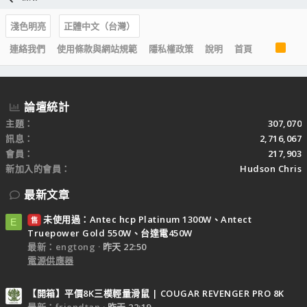
淺色明亮
正體中文（台灣）
R
連絡我們
使用條款與網站規範
隱私權政策
說明
首頁
S
S
論壇統計
主題
307,070
訊息
2,716,067
會員
217,903
新加入的會員
Hudson Chris
最新文章
未使用過：Antec hcp Platinum 1300W、Antect
售
E
Truepower Gold 550W、台達電450W
最新：engtong
昨天 22:50
電源供應器
【開箱】平價8K三模輕量滑鼠 | COUGAR REVENGER PRO 8K
最新：friendtan
昨天 22:19