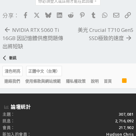
你必須登入或註冊才能在此回覆。
Facebook
X
Bluesky
LinkedIn
Reddit
Pinterest
Tumblr
WhatsApp
電子郵
連
分享：
NVIDIA RTX 5060 Ti
美光 Crucial T710 Gen5
16GB 因記憶體供應問題傳
SSD極致的速度
出將短缺
新訊
淺色明亮
正體中文（台灣）
R
連絡我們
使用條款與網站規範
隱私權政策
說明
首頁
S
S
論壇統計
主題
307,081
訊息
2,716,092
會員
217,902
新加入的會員
Hudson Chris