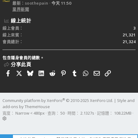
最新：soothepain
今天 11:50
業界新聞
線上統計
線上會員
3
線上來賓
21,321
會員總計
21,324
包含隱身會員的總數。
分享此頁
Facebook
X
Bluesky
LinkedIn
Reddit
Pinterest
Tumblr
WhatsApp
電子郵件
連結
®
Community platform by XenForo
© 2010-2025 XenForo Ltd.
|
Style and
add-ons by ThemeHouse
寬度
查詢
50
時間
2.1327s
記憶體
108.22MB