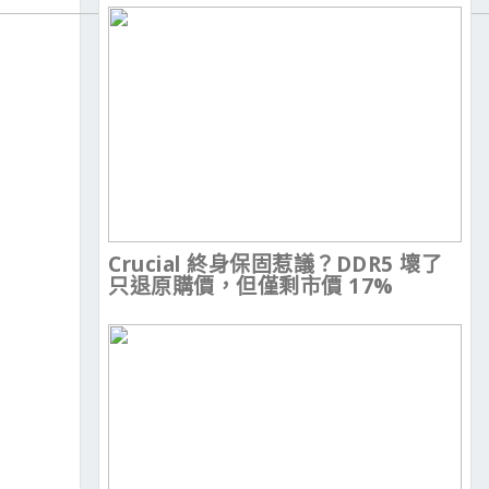
Crucial 終身保固惹議？DDR5 壞了
只退原購價，但僅剩市價 17%