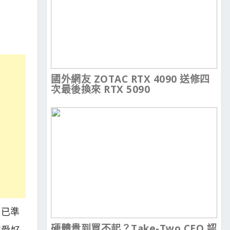
國外網友 ZOTAC RTX 4090 送修四
次最後換來 RTX 5090
技已準
硬體貴到買不起？Take-Two CEO 認
技愛好