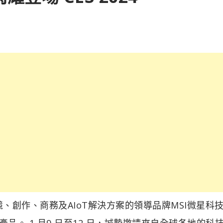
C、電競、創作、商務及AIoT解決方案的領導品牌MSI微星科
獎產品。 1 月9 日至12 日，誠摯邀請來自全球各地的科