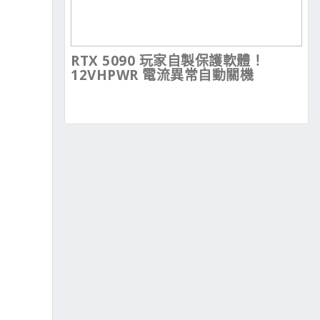
RTX 5090 玩家自製保護軟體！
12VHPWR 電流異常自動關機