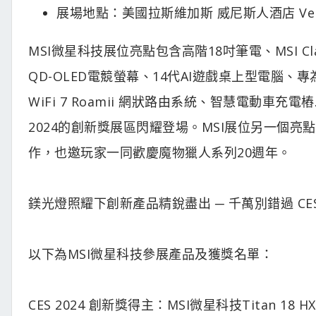
展場地點：美國拉斯維加斯 威尼斯人酒店 Verone
MSI微星科技展位亮點包含高階18吋筆電、MSI Cla
QD-OLED電競螢幕、14代AI遊戲桌上型電腦、專
WiFi 7 Roamii 網狀路由系統、智慧電動車充電
2024的創新獎展區閃耀登場。MSI展位另一個亮點是《
作，也邀玩家一同歡慶魔物獵人系列20週年。
鎂光燈照耀下創新產品精銳盡出 ─ 千萬別錯過 CES
以下為MSI微星科技參展產品及獲獎名單：
CES 2024 創新獎得主：MSI微星科技Titan 18 