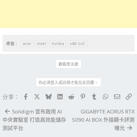
acer
intel
nvidia
x86 SoC
標籤：
觀看原主題
你必須登入或註冊才能在此回覆。
Facebook
X
Bluesky
LinkedIn
Reddit
Pinterest
Tumblr
WhatsApp
電子郵
連
分享：
Solidigm 宣布啟用 AI
GIGABYTE AORUS RTX
中央實驗室 打造高效能儲存
5090 AI BOX 外接顯卡評測
測試平台
曝光