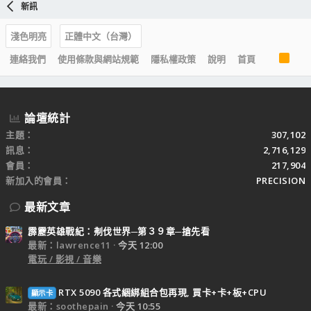
新訊
淺色明亮
正體中文（台灣）
R
連絡我們
使用條款與網站規範
隱私權政策
說明
首頁
S
S
論壇統計
主題
307,102
訊息
2,716,129
會員
217,904
新加入的會員
PRECISION
最新文章
霹靂英雄戰紀：刜伐世界─第３９章─搶先看
最新：lawrence11
今天 12:00
電玩 / 影視 / 音樂
RTX 5090 各式綑綁組合包再現, 買卡+卡+板+CPU
顯示卡
最新：soothepain
今天 10:55